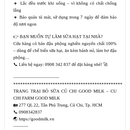
🔸 Lắc đều trước khi uống – vì không có chất chống
lắng
🔸 Bảo quản tủ mát, sử dụng trong 7 ngày để đảm bảo
độ tươi ngon
👉 BẠN MUỐN TỰ LÀM SỮA HẠT TẠI NHÀ?
Cửa hàng có bán đậu phộng nghiền nguyên chất 100%
– dùng để chế biến sữa hạt, ăn kèm bánh mì, làm bơ đậu
phộng…
📞 Liên hệ ngay: 0908 342 837 để đặt hàng nhé! 🚀
——————————–
***********************************************
TRANG TRẠI BÒ SỮA CỦ CHI GOOD MILK – CU
CHI FARM GOOD MILK
🏡 277 QL 22, Tân Phú Trung, Củ Chi, Tp. HCM
📞 0908342837
🌏 https://goodmilk.vn
———-