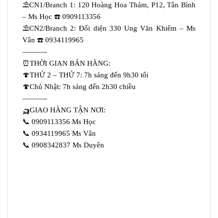
⛱️CN1/Branch 1: 120 Hoàng Hoa Thám, P12, Tân Bình
– Ms Học ☎️ 0909113356
⛱️CN2/Branch 2: Đối diện 330 Ung Văn Khiêm – Ms
Vân ☎️ 0934119965
———-
⏰THỜI GIAN BÁN HÀNG:
🍄THỨ 2 – THỨ 7: 7h sáng đến 9h30 tối
🍄Chủ Nhật: 7h sáng đến 2h30 chiều
———-
🛺GIAO HÀNG TẬN NƠI:
📞 0909113356 Ms Học
📞 0934119965 Ms Vân
📞 0908342837 Ms Duyên