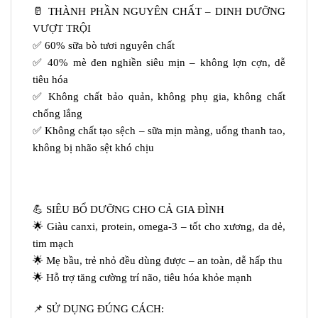
🥛 THÀNH PHẦN NGUYÊN CHẤT – DINH DƯỠNG
VƯỢT TRỘI
✅ 60% sữa bò tươi nguyên chất
✅ 40% mè đen nghiền siêu mịn – không lợn cợn, dễ
tiêu hóa
✅ Không chất bảo quản, không phụ gia, không chất
chống lắng
✅ Không chất tạo sệch – sữa mịn màng, uống thanh tao,
không bị nhão sệt khó chịu
💪 SIÊU BỔ DƯỠNG CHO CẢ GIA ĐÌNH
🌟 Giàu canxi, protein, omega-3 – tốt cho xương, da dẻ,
tim mạch
🌟 Mẹ bầu, trẻ nhỏ đều dùng được – an toàn, dễ hấp thu
🌟 Hỗ trợ tăng cường trí não, tiêu hóa khỏe mạnh
📌 SỬ DỤNG ĐÚNG CÁCH: