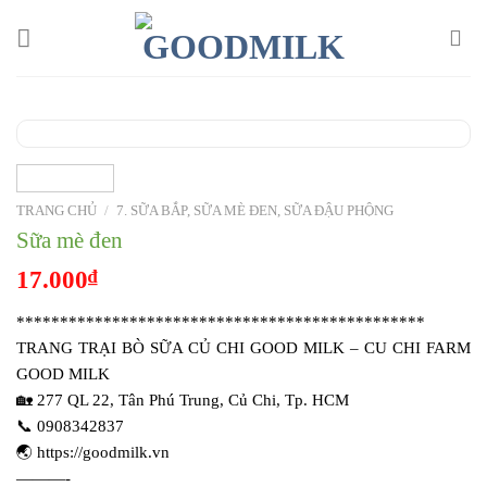
Chuyển
đến
nội
dung
TRANG CHỦ
/
7. SỮA BẮP, SỮA MÈ ĐEN, SỮA ĐẬU PHỘNG
Sữa mè đen
17.000
₫
***********************************************
TRANG TRẠI BÒ SỮA CỦ CHI GOOD MILK – CU CHI FARM
GOOD MILK
🏡 277 QL 22, Tân Phú Trung, Củ Chi, Tp. HCM
📞 0908342837
🌏 https://goodmilk.vn
———-