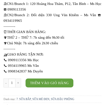
⛱️CN1/Branch 1: 120 Hoàng Hoa Thám, P12, Tân Bình – Ms Học
☎️ 0909113356
⛱️CN2/Branch 2: Đối diện 330 Ung Văn Khiêm – Ms Vân ☎️
0934119965
———-
⏰THỜI GIAN BÁN HÀNG:
🍄THỨ 2 – THỨ 7: 7h sáng đến 9h30 tối
🍄Chủ Nhật: 7h sáng đến 2h30 chiều
———-
🛺GIAO HÀNG TẬN NƠI:
📞 0909113356 Ms Học
📞 0934119965 Ms Vân
📞 0908342837 Ms Duyên
Sữa mè đen số lượng
THÊM VÀO GIỎ HÀNG
Danh mục:
7. SỮA BẮP, SỮA MÈ ĐEN, SỮA ĐẬU PHỘNG