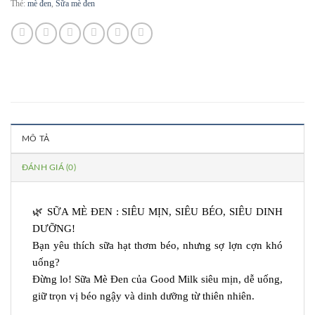
Thẻ:
mè đen
,
Sữa mè đen
MÔ TẢ
ĐÁNH GIÁ (0)
🌿 SỮA MÈ ĐEN : SIÊU MỊN, SIÊU BÉO, SIÊU DINH
DƯỠNG!
Bạn yêu thích sữa hạt thơm béo, nhưng sợ lợn cợn khó
uống?
Đừng lo! Sữa Mè Đen của Good Milk siêu mịn, dễ uống,
giữ trọn vị béo ngậy và dinh dưỡng từ thiên nhiên.