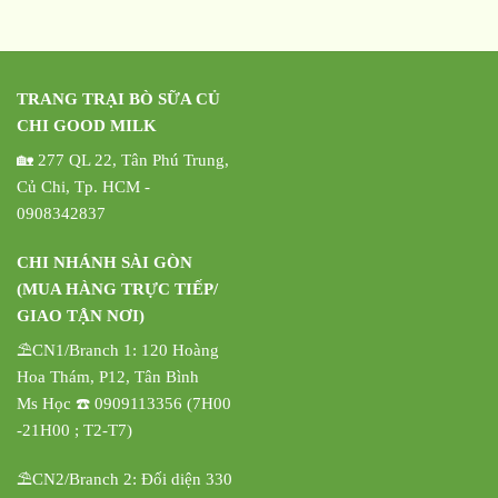
TRANG TRẠI BÒ SỮA CỦ
CHI GOOD MILK
🏡 277 QL 22, Tân Phú Trung,
Củ Chi, Tp. HCM -
0908342837
CHI NHÁNH SÀI GÒN
(MUA HÀNG TRỰC TIẾP/
GIAO TẬN NƠI)
⛱️CN1/Branch 1: 120 Hoàng
Hoa Thám, P12, Tân Bình
Ms Học ☎️ 0909113356 (7H00
-21H00 ; T2-T7)
⛱️CN2/Branch 2: Đối diện 330