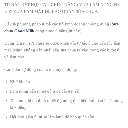
TỦ NÀY KẾT HỢP CẢ 2 CHỨC NĂNG: VỪA LÀM NÓNG ĐỂ
Ủ & VỪA LÀM MÁT ĐỂ BẢO QUẢN SỮA CHUA.
Đây là phương pháp ủ mà các hộ kinh doanh thường dùng (
Sữa
chua Good Milk
đang được ủ bằng tủ này)
Dùng tủ này, sữa chua sẽ được khép kín từ lúc ủ cho đến lúc làm
mát. Mình không cần phải xếp sữa chua ra/vào trong các bước ủ
và làm mát.
Các bước tự động của tủ ủ chuyên dụng:
Khử khuẩn.
Làm nóng đến nhiệt độ ủ đã cài đặt sẵn.
Tiếp tục giữ ổn định nhiệt độ nóng đến hết thời gian ủ. Thường
là 7 tiếng.
Hết thời gian ủ, tủ sẽ làm lạnh để bảo quản sữa.