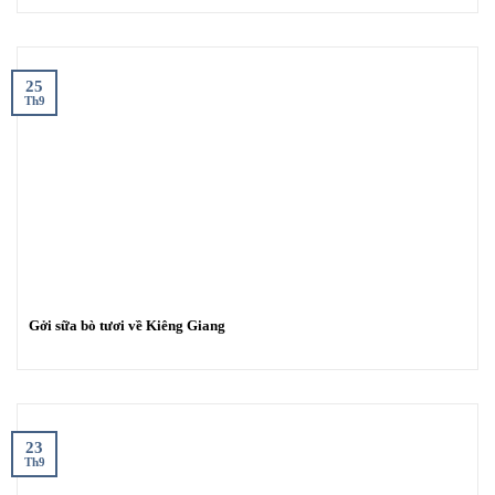
25
Th9
Gởi sữa bò tươi về Kiêng Giang
23
Th9