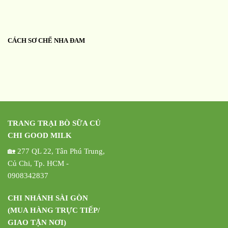
CÁCH SƠ CHẾ NHA ĐAM
TRANG TRẠI BÒ SỮA CỦ
CHI GOOD MILK
🏡 277 QL 22, Tân Phú Trung,
Củ Chi, Tp. HCM -
0908342837
CHI NHÁNH SÀI GÒN
(MUA HÀNG TRỰC TIẾP/
GIAO TẬN NƠI)