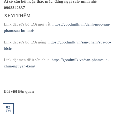
Ai có câu hỏi hoặc thắc mắc, đừng ngại zalo mình nhé
0908342837
XEM THÊM
Link đặt sữa bò tươi mới vắt:
https://goodmilk.vn/danh-muc-san-
pham/sua-bo-tuoi/
Link đặt sữa bò tươi nóng:
https://goodmilk.vn/san-pham/sua-bo-
bich/
Link đặt men để ủ sữa chua:
https://goodmilk.vn/san-pham/sua-
chua-nguyen-kem/
Bài viết liên quan
02
Th4