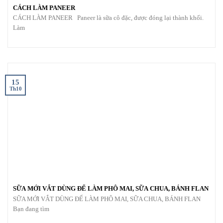
CÁCH LÀM PANEER
CÁCH LÀM PANEER Paneer là sữa cô đặc, được đóng lại thành khối.
Làm
15
Th10
SỮA MỚI VẮT DÙNG ĐỂ LÀM PHÔ MAI, SỮA CHUA, BÁNH FLAN
SỮA MỚI VẮT DÙNG ĐỂ LÀM PHÔ MAI, SỮA CHUA, BÁNH FLAN
Bạn đang tìm