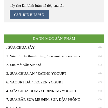
này cho lần bình luận kế tiếp của tôi.
DANH MỤC SẢN PHẨM
. SỮA CHUA SẤY
(8)
1. Sữa bò tươi thanh trùng / Pasteurized cow milk
(5)
2. Sữa mới vắt/ Sữa thô
(1)
3. SỮA CHUA ĂN / EATING YOGURT
(6)
6. YAOURT ĐÁ / FROZEN YOGURT
(2)
4. SỮA CHUA UỐNG / DRINKING YOGURT
(4)
7. SỮA BẮP, SỮA MÈ ĐEN, SỮA ĐẬU PHỘNG
(3)