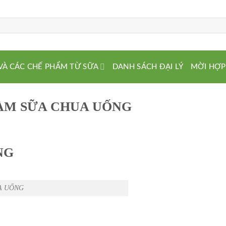
VÀ CÁC CHẾ PHẨM TỪ SỮA
DANH SÁCH ĐẠI LÝ
MỜI HỢP
ÀM SỮA CHUA UỐNG
NG
A UỐNG