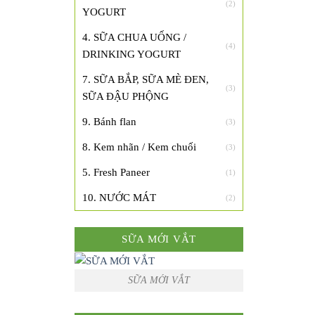
(2)
YOGURT
4. SỮA CHUA UỐNG /
(4)
DRINKING YOGURT
7. SỮA BẮP, SỮA MÈ ĐEN,
(3)
SỮA ĐẬU PHỘNG
9. Bánh flan
(3)
8. Kem nhãn / Kem chuối
(3)
5. Fresh Paneer
(1)
10. NƯỚC MÁT
(2)
SỮA MỚI VẮT
SỮA MỚI VẮT