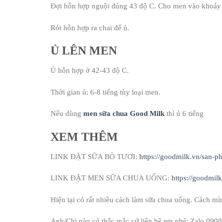
Đợi hỗn hợp nguội đúng 43 độ C. Cho men vào khoáy
Rót hỗn hợp ra chai để ủ.
Ủ LÊN MEN
Ủ hỗn hợp ở 42-43 độ C.
Thời gian ủ: 6-8 tiếng tùy loại men.
Nếu dùng
men sữa chua Good Milk
thì ủ 6 tiếng
XEM THÊM
LINK ĐẶT SỮA BÒ TƯƠI:
https://goodmilk.vn/san-
LINK ĐẶT MEN SỮA CHUA UỐNG:
https://goodmil
Hiện tại có rất nhiều cách làm sữa chua uống. Cách mìn
Anh/Chị nào có thắc mắc cứ liên hệ em nhé: Zalo 09