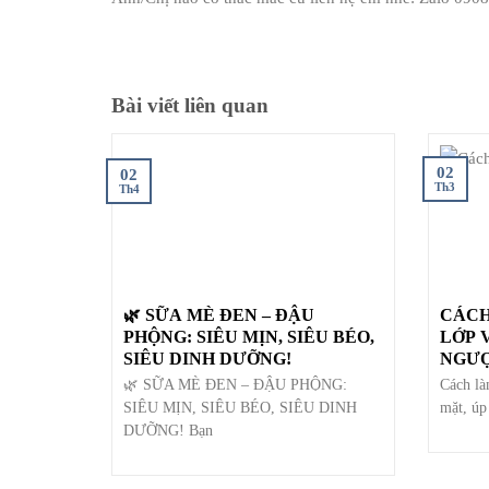
Bài viết liên quan
02
02
Th3
Th4
🌿 SỮA MÈ ĐEN – ĐẬU
CÁCH
PHỘNG: SIÊU MỊN, SIÊU BÉO,
LỚP 
SIÊU DINH DƯỠNG!
NGƯỢ
🌿 SỮA MÈ ĐEN – ĐẬU PHỘNG:
Cách là
SIÊU MỊN, SIÊU BÉO, SIÊU DINH
mặt, úp
DƯỠNG! Bạn