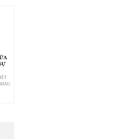
SỮA
IỆT
NHAU