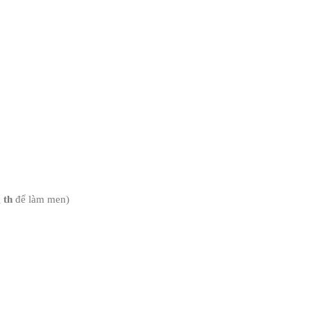
 th
để làm men)