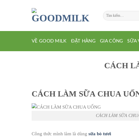
Chuyển
đến
Tìm
nội
kiếm:
dung
VỀ GOOD MILK
ĐẶT HÀNG
GIA CÔNG
SỮA 
CÁCH L
CÁCH LÀM SỮA CHUA UỐ
CÁCH LÀM SỮA CHU
Công thức mình làm là dùng
sữa bò tươi