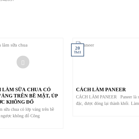
20
Th11
 LÀM SỮA CHUA CÓ
CÁCH LÀM PANEER
VÁNG TRÊN BỀ MẶT, ÚP
CÁCH LÀM PANEER Paneer là s
C KHÔNG ĐỔ
đặc, được đóng lại thành khối. Làm
m sữa chua có lớp váng trên bề
 ngược không đổ Công