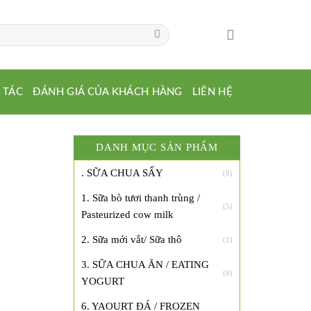
 TÁC
ĐÁNH GIÁ CỦA KHÁCH HÀNG
LIÊN HỆ
DANH MỤC SẢN PHẨM
. SỮA CHUA SẤY
(8)
1. Sữa bò tươi thanh trùng /
(5)
Pasteurized cow milk
2. Sữa mới vắt/ Sữa thô
(1)
3. SỮA CHUA ĂN / EATING
(6)
YOGURT
6. YAOURT ĐÁ / FROZEN