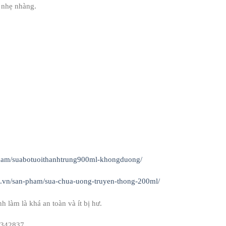
 nhẹ nhàng.
pham/suabotuoithanhtrung900ml-khongduong/
k.vn/san-pham/sua-chua-uong-truyen-thong-200ml/
h làm là khá an toàn và ít bị hư.
08342837