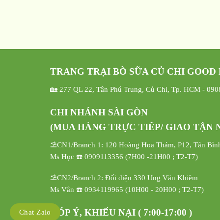
TRANG TRẠI BÒ SỮA CỦ CHI GOOD
🏡 277 QL 22, Tân Phú Trung, Củ Chi, Tp. HCM - 09
CHI NHÁNH SÀI GÒN
(MUA HÀNG TRỰC TIẾP/ GIAO TẬN N
⛱️CN1/Branch 1: 120 Hoàng Hoa Thám, P12, Tân Bìn
Ms Học ☎️ 0909113356 (7H00 -21H00 ; T2-T7)
⛱️CN2/Branch 2: Đối diện 330 Ung Văn Khiêm
Ms Vân ☎️ 0934119965 (10H00 - 20H00 ; T2-T7)
GÓP Ý, KHIẾU NẠI ( 7:00-17:00 )
Chat Zalo