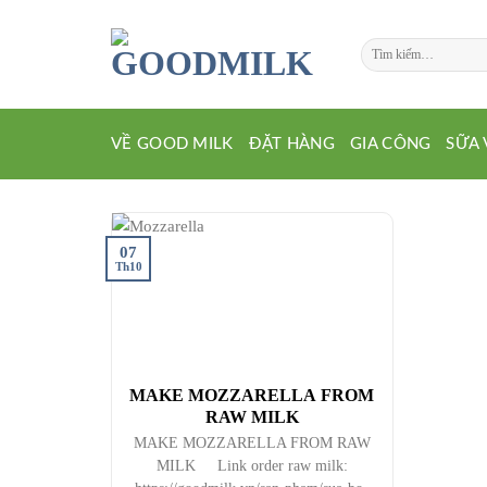
Chuyển
đến
Tìm
nội
kiếm:
dung
VỀ GOOD MILK
ĐẶT HÀNG
GIA CÔNG
SỮA 
07
Th10
MAKE MOZZARELLA FROM
RAW MILK
MAKE MOZZARELLA FROM RAW
MILK Link order raw milk: