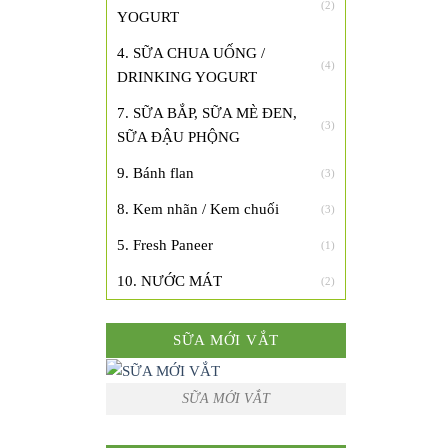
(2)
YOGURT
4. SỮA CHUA UỐNG /
(4)
DRINKING YOGURT
7. SỮA BẮP, SỮA MÈ ĐEN,
(3)
SỮA ĐẬU PHỘNG
9. Bánh flan
(3)
8. Kem nhãn / Kem chuối
(3)
5. Fresh Paneer
(1)
10. NƯỚC MÁT
(2)
SỮA MỚI VẮT
SỮA MỚI VẮT