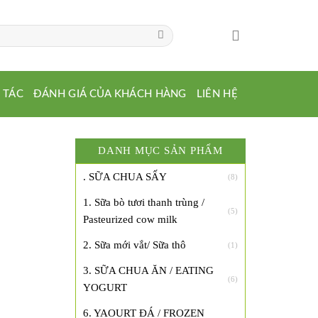
 TÁC
ĐÁNH GIÁ CỦA KHÁCH HÀNG
LIÊN HỆ
DANH MỤC SẢN PHẨM
. SỮA CHUA SẤY
(8)
1. Sữa bò tươi thanh trùng /
(5)
Pasteurized cow milk
2. Sữa mới vắt/ Sữa thô
(1)
3. SỮA CHUA ĂN / EATING
(6)
YOGURT
6. YAOURT ĐÁ / FROZEN