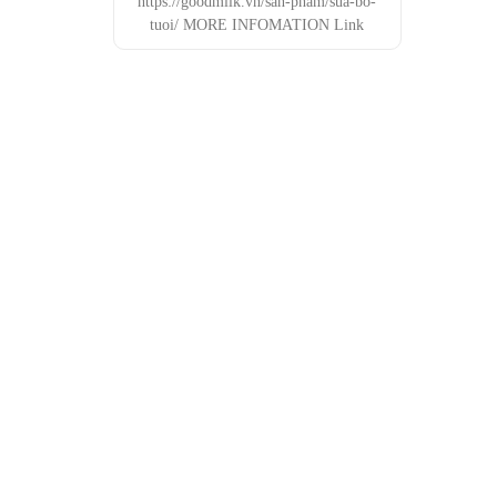
https://goodmilk.vn/san-pham/sua-bo-
tuoi/ MORE INFOMATION Link