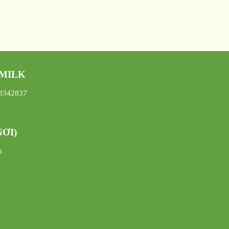
 MILK
08342837
ƠI)
h