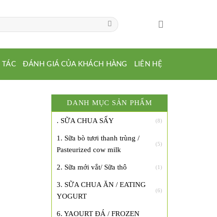
 TÁC
ĐÁNH GIÁ CỦA KHÁCH HÀNG
LIÊN HỆ
DANH MỤC SẢN PHẨM
. SỮA CHUA SẤY
(8)
1. Sữa bò tươi thanh trùng /
(5)
Pasteurized cow milk
2. Sữa mới vắt/ Sữa thô
(1)
3. SỮA CHUA ĂN / EATING
(6)
YOGURT
6. YAOURT ĐÁ / FROZEN