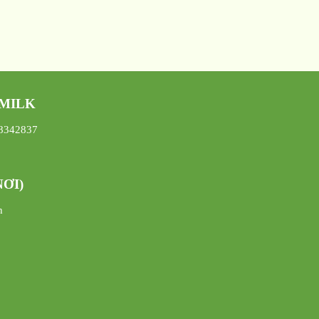
 MILK
08342837
ƠI)
h