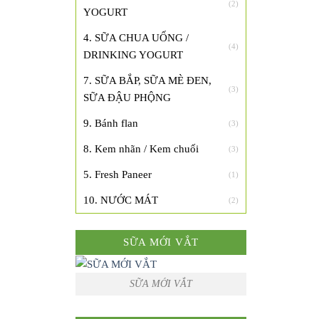
(2)
YOGURT
4. SỮA CHUA UỐNG /
(4)
DRINKING YOGURT
7. SỮA BẮP, SỮA MÈ ĐEN,
(3)
SỮA ĐẬU PHỘNG
9. Bánh flan
(3)
8. Kem nhãn / Kem chuối
(3)
5. Fresh Paneer
(1)
10. NƯỚC MÁT
(2)
SỮA MỚI VẮT
SỮA MỚI VẮT