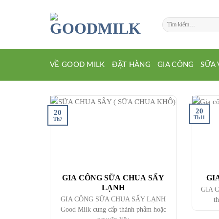
Chuyển
đến
Tìm
nội
kiếm:
dung
VỀ GOOD MILK
ĐẶT HÀNG
GIA CÔNG
SỮA 
20
20
Th11
Th7
GIA CÔNG SỮA CHUA SẤY
GI
LẠNH
GIA 
GIA CÔNG SỮA CHUA SẤY LẠNH
t
Good Milk cung cấp thành phẩm hoặc