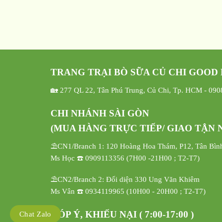
TRANG TRẠI BÒ SỮA CỦ CHI GOOD
🏡 277 QL 22, Tân Phú Trung, Củ Chi, Tp. HCM - 09
CHI NHÁNH SÀI GÒN
(MUA HÀNG TRỰC TIẾP/ GIAO TẬN N
⛱️CN1/Branch 1: 120 Hoàng Hoa Thám, P12, Tân Bìn
Ms Học ☎️ 0909113356 (7H00 -21H00 ; T2-T7)
⛱️CN2/Branch 2: Đối diện 330 Ung Văn Khiêm
Ms Vân ☎️ 0934119965 (10H00 - 20H00 ; T2-T7)
GÓP Ý, KHIẾU NẠI ( 7:00-17:00 )
Chat Zalo