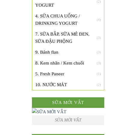
(2)
YOGURT
4. SỮA CHUA UỐNG /
(4)
DRINKING YOGURT
7. SỮA BẮP, SỮA MÈ ĐEN,
(3)
SỮA ĐẬU PHỘNG
9. Bánh flan
(3)
8. Kem nhãn / Kem chuối
(3)
5. Fresh Paneer
(1)
10. NƯỚC MÁT
(2)
SỮA MỚI VẮT
SỮA MỚI VẮT