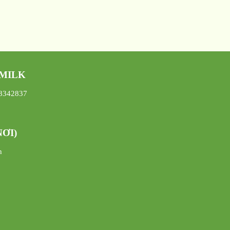
 MILK
08342837
ƠI)
h