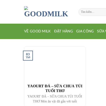
Chuyển
đến
Tìm
nội
kiếm:
dung
VỀ GOOD MILK
ĐẶT HÀNG
GIA CÔNG
SỮA 
03
Th9
YAOURT ĐÁ – SỮA CHUA TÚI
TUỔI THƠ
YAOURT ĐÁ – SỮA CHUA TÚI TUỔI
THƠ Món ăn vặt đã gắn với tuổi