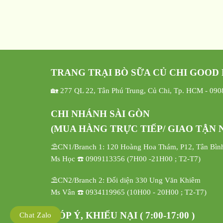
TRANG TRẠI BÒ SỮA CỦ CHI GOOD
🏡 277 QL 22, Tân Phú Trung, Củ Chi, Tp. HCM - 09
CHI NHÁNH SÀI GÒN
(MUA HÀNG TRỰC TIẾP/ GIAO TẬN N
⛱️CN1/Branch 1: 120 Hoàng Hoa Thám, P12, Tân Bìn
Ms Học ☎️ 0909113356 (7H00 -21H00 ; T2-T7)
⛱️CN2/Branch 2: Đối diện 330 Ung Văn Khiêm
Ms Vân ☎️ 0934119965 (10H00 - 20H00 ; T2-T7)
GÓP Ý, KHIẾU NẠI ( 7:00-17:00 )
Chat Zalo