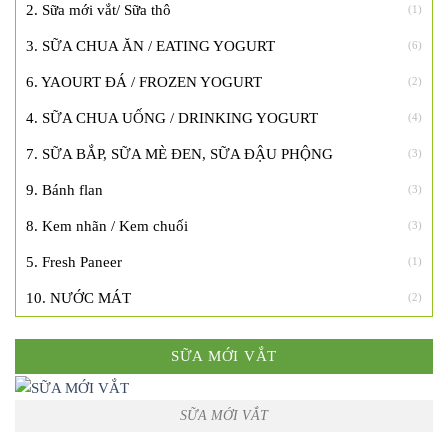
2. Sữa mới vắt/ Sữa thô
(1)
3. SỮA CHUA ĂN / EATING YOGURT
(6)
6. YAOURT ĐÁ / FROZEN YOGURT
(2)
4. SỮA CHUA UỐNG / DRINKING YOGURT
(4)
7. SỮA BẮP, SỮA MÈ ĐEN, SỮA ĐẬU PHỘNG
(3)
9. Bánh flan
(3)
8. Kem nhãn / Kem chuối
(3)
5. Fresh Paneer
(1)
10. NƯỚC MÁT
(2)
SỮA MỚI VẮT
SỮA MỚI VẮT