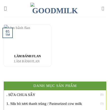
Chuyển
đến
nội
dung
05
Th8
LÀM BÁNH FLAN
LÀM BÁNH FLAN
DANH MỤC SẢN PHẨM
. SỮA CHUA SẤY
(8)
1. Sữa bò tươi thanh trùng / Pasteurized cow milk
(5)