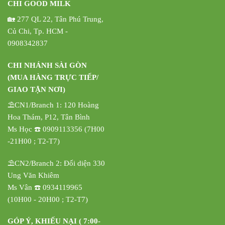
CHI GOOD MILK
🏡 277 QL 22, Tân Phú Trung,
Củ Chi, Tp. HCM -
0908342837
CHI NHÁNH SÀI GÒN
(MUA HÀNG TRỰC TIẾP/
GIAO TẬN NƠI)
⛱️CN1/Branch 1: 120 Hoàng
Hoa Thám, P12, Tân Bình
Ms Học ☎️ 0909113356 (7H00
-21H00 ; T2-T7)
⛱️CN2/Branch 2: Đối diện 330
Ung Văn Khiêm
Ms Vân ☎️ 0934119965
(10H00 - 20H00 ; T2-T7)
GÓP Ý, KHIẾU NẠI ( 7:00-