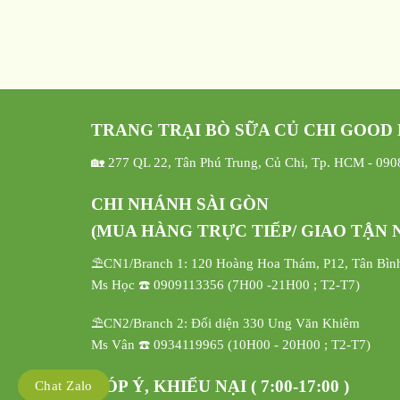
TRANG TRẠI BÒ SỮA CỦ CHI GOOD
🏡 277 QL 22, Tân Phú Trung, Củ Chi, Tp. HCM - 09
CHI NHÁNH SÀI GÒN
(MUA HÀNG TRỰC TIẾP/ GIAO TẬN N
⛱️CN1/Branch 1: 120 Hoàng Hoa Thám, P12, Tân Bìn
Ms Học ☎️ 0909113356 (7H00 -21H00 ; T2-T7)
⛱️CN2/Branch 2: Đối diện 330 Ung Văn Khiêm
Ms Vân ☎️ 0934119965 (10H00 - 20H00 ; T2-T7)
GÓP Ý, KHIẾU NẠI ( 7:00-17:00 )
Chat Zalo