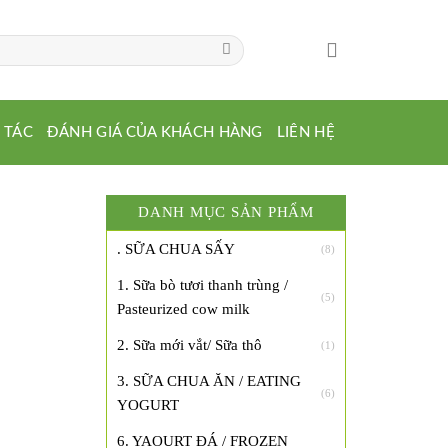
 TÁC
ĐÁNH GIÁ CỦA KHÁCH HÀNG
LIÊN HỆ
DANH MỤC SẢN PHẨM
. SỮA CHUA SẤY
(8)
1. Sữa bò tươi thanh trùng /
(5)
Pasteurized cow milk
2. Sữa mới vắt/ Sữa thô
(1)
3. SỮA CHUA ĂN / EATING
(6)
YOGURT
6. YAOURT ĐÁ / FROZEN