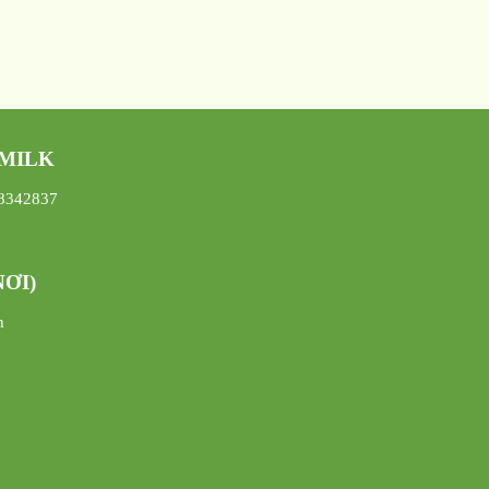
 MILK
08342837
ƠI)
h