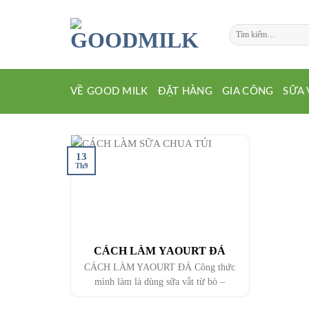
Chuyển
đến
Tìm
nội
kiếm:
dung
VỀ GOOD MILK
ĐẶT HÀNG
GIA CÔNG
SỮA 
13
Th9
CÁCH LÀM YAOURT ĐÁ
CÁCH LÀM YAOURT ĐÁ Công thức
mình làm là dùng sữa vắt từ bò –