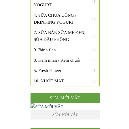
(2)
YOGURT
4. SỮA CHUA UỐNG /
(4)
DRINKING YOGURT
7. SỮA BẮP, SỮA MÈ ĐEN,
(3)
SỮA ĐẬU PHỘNG
9. Bánh flan
(3)
8. Kem nhãn / Kem chuối
(3)
5. Fresh Paneer
(1)
10. NƯỚC MÁT
(2)
SỮA MỚI VẮT
SỮA MỚI VẮT