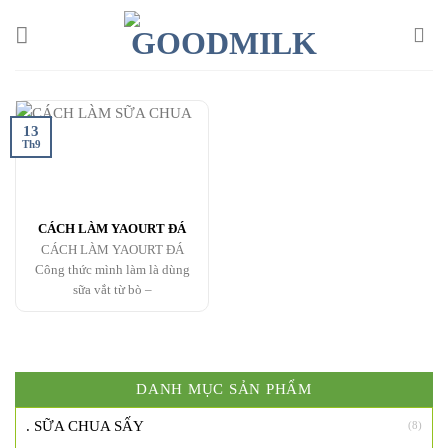
Chuyển
đến
nội
dung
13
Th9
CÁCH LÀM YAOURT ĐÁ
CÁCH LÀM YAOURT ĐÁ
Công thức mình làm là dùng
sữa vắt từ bò –
DANH MỤC SẢN PHẨM
. SỮA CHUA SẤY
(8)