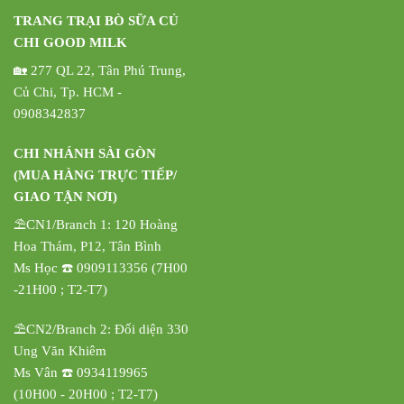
TRANG TRẠI BÒ SỮA CỦ
CHI GOOD MILK
🏡 277 QL 22, Tân Phú Trung,
Củ Chi, Tp. HCM -
0908342837
CHI NHÁNH SÀI GÒN
(MUA HÀNG TRỰC TIẾP/
GIAO TẬN NƠI)
⛱️CN1/Branch 1: 120 Hoàng
Hoa Thám, P12, Tân Bình
Ms Học ☎️ 0909113356 (7H00
-21H00 ; T2-T7)
⛱️CN2/Branch 2: Đối diện 330
Ung Văn Khiêm
Ms Vân ☎️ 0934119965
(10H00 - 20H00 ; T2-T7)