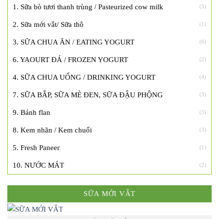
1. Sữa bò tươi thanh trùng / Pasteurized cow milk
(5)
2. Sữa mới vắt/ Sữa thô
(1)
3. SỮA CHUA ĂN / EATING YOGURT
(6)
6. YAOURT ĐÁ / FROZEN YOGURT
(2)
4. SỮA CHUA UỐNG / DRINKING YOGURT
(4)
7. SỮA BẮP, SỮA MÈ ĐEN, SỮA ĐẬU PHỘNG
(3)
9. Bánh flan
(3)
8. Kem nhãn / Kem chuối
(3)
5. Fresh Paneer
(1)
10. NƯỚC MÁT
(2)
SỮA MỚI VẮT