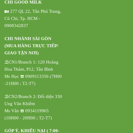
CHI GOOD MILK
🏡 277 QL 22, Tân Phú Trung,
Củ Chi, Tp. HCM -
0908342837
CHI NHÁNH SÀI GÒN
(MUA HÀNG TRỰC TIẾP/
GIAO TẬN NƠI)
⛱️CN1/Branch 1: 120 Hoàng
Hoa Thám, P12, Tân Bình
Ms Học ☎️ 0909113356 (7H00
-21H00 ; T2-T7)
⛱️CN2/Branch 2: Đối diện 330
Ung Văn Khiêm
Ms Vân ☎️ 0934119965
(10H00 - 20H00 ; T2-T7)
GÓP Ý, KHIẾU NẠI ( 7:00-