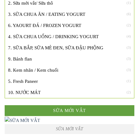
2. Sữa mới vắt/ Sữa thô
(1)
3. SỮA CHUA ĂN / EATING YOGURT
(6)
6. YAOURT ĐÁ / FROZEN YOGURT
(2)
4. SỮA CHUA UỐNG / DRINKING YOGURT
(4)
7. SỮA BẮP, SỮA MÈ ĐEN, SỮA ĐẬU PHỘNG
(3)
9. Bánh flan
(3)
8. Kem nhãn / Kem chuối
(3)
5. Fresh Paneer
(1)
10. NƯỚC MÁT
(2)
SỮA MỚI VẮT
SỮA MỚI VẮT