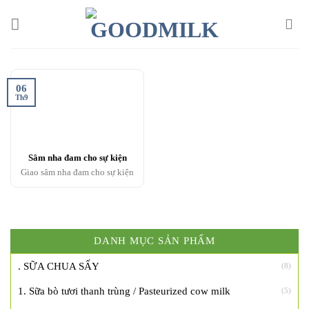
Chuyển
đến
nội
dung
06
Th9
Sâm nha đam cho sự kiện
Giao sâm nha đam cho sự kiện
DANH MỤC SẢN PHẨM
. SỮA CHUA SẤY
(8)
1. Sữa bò tươi thanh trùng / Pasteurized cow milk
(5)