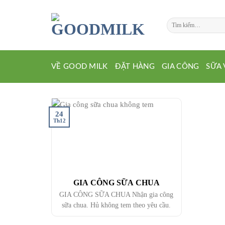
Chuyển
đến
Tìm
nội
kiếm:
dung
VỀ GOOD MILK
ĐẶT HÀNG
GIA CÔNG
SỮA 
24
Th12
GIA CÔNG SỮA CHUA
GIA CÔNG SỮA CHUA Nhận gia công
sữa chua. Hủ không tem theo yêu cầu.