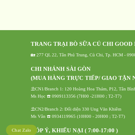
TRANG TRẠI BÒ SỮA CỦ CHI GOOD
🏡 277 QL 22, Tân Phú Trung, Củ Chi, Tp. HCM - 09
CHI NHÁNH SÀI GÒN
(MUA HÀNG TRỰC TIẾP/ GIAO TẬN N
⛱️CN1/Branch 1: 120 Hoàng Hoa Thám, P12, Tân Bìn
Ms Học ☎️ 0909113356 (7H00 -21H00 ; T2-T7)
⛱️CN2/Branch 2: Đối diện 330 Ung Văn Khiêm
Ms Vân ☎️ 0934119965 (10H00 - 20H00 ; T2-T7)
GÓP Ý, KHIẾU NẠI ( 7:00-17:00 )
Chat Zalo