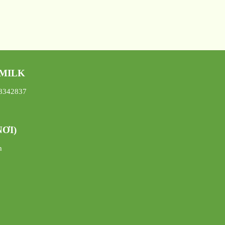
 MILK
08342837
ƠI)
h