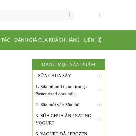
 TÁC
ĐÁNH GIÁ CỦA KHÁCH HÀNG
LIÊN HỆ
DANH MỤC SẢN PHẨM
. SỮA CHUA SẤY
(8)
1. Sữa bò tươi thanh trùng /
(5)
Pasteurized cow milk
2. Sữa mới vắt/ Sữa thô
(1)
3. SỮA CHUA ĂN / EATING
(6)
YOGURT
6. YAOURT ĐÁ / FROZEN