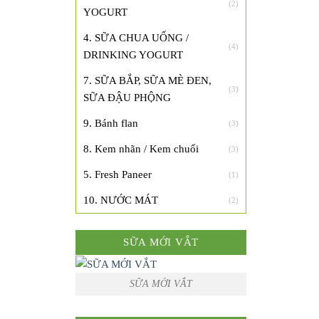
(2)
YOGURT
4. SỮA CHUA UỐNG /
(4)
DRINKING YOGURT
7. SỮA BẮP, SỮA MÈ ĐEN,
(3)
SỮA ĐẬU PHỘNG
9. Bánh flan
(3)
8. Kem nhãn / Kem chuối
(3)
5. Fresh Paneer
(1)
10. NƯỚC MÁT
(2)
SỮA MỚI VẮT
SỮA MỚI VẮT