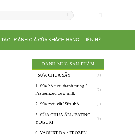
 TÁC
ĐÁNH GIÁ CỦA KHÁCH HÀNG
LIÊN HỆ
DANH MỤC SẢN PHẨM
. SỮA CHUA SẤY
(8)
1. Sữa bò tươi thanh trùng /
(5)
Pasteurized cow milk
2. Sữa mới vắt/ Sữa thô
(1)
3. SỮA CHUA ĂN / EATING
(6)
YOGURT
6. YAOURT ĐÁ / FROZEN