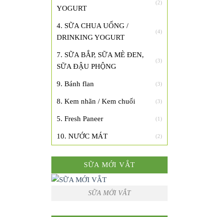
(2)
YOGURT
4. SỮA CHUA UỐNG /
(4)
DRINKING YOGURT
7. SỮA BẮP, SỮA MÈ ĐEN,
(3)
SỮA ĐẬU PHỘNG
9. Bánh flan
(3)
8. Kem nhãn / Kem chuối
(3)
5. Fresh Paneer
(1)
10. NƯỚC MÁT
(2)
SỮA MỚI VẮT
SỮA MỚI VẮT