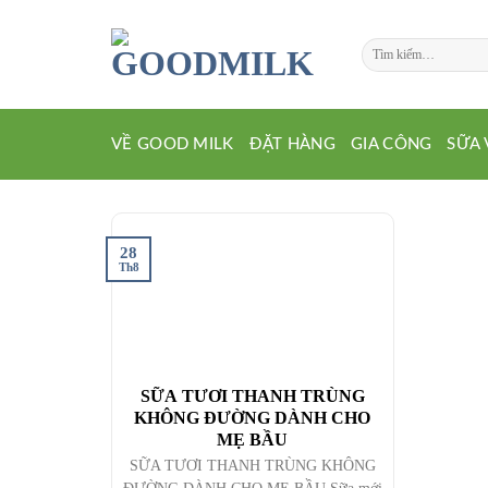
Chuyển
đến
Tìm
nội
kiếm:
dung
VỀ GOOD MILK
ĐẶT HÀNG
GIA CÔNG
SỮA 
28
Th8
SỮA TƯƠI THANH TRÙNG
KHÔNG ĐƯỜNG DÀNH CHO
MẸ BẦU
SỮA TƯƠI THANH TRÙNG KHÔNG