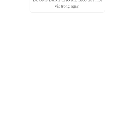
ĐƯỜNG DÀNH CHO MẸ BẦU Sữa mới
vắt trong ngày,