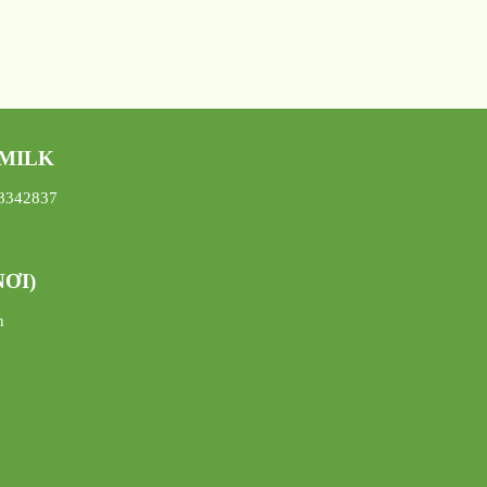
 MILK
08342837
ƠI)
h