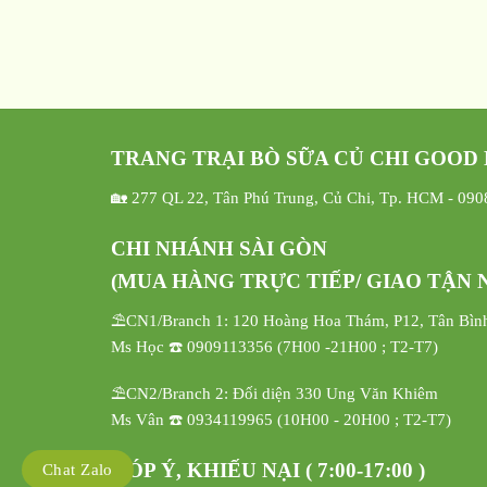
TRANG TRẠI BÒ SỮA CỦ CHI GOOD
🏡 277 QL 22, Tân Phú Trung, Củ Chi, Tp. HCM - 09
CHI NHÁNH SÀI GÒN
(MUA HÀNG TRỰC TIẾP/ GIAO TẬN N
⛱️CN1/Branch 1: 120 Hoàng Hoa Thám, P12, Tân Bìn
Ms Học ☎️ 0909113356 (7H00 -21H00 ; T2-T7)
⛱️CN2/Branch 2: Đối diện 330 Ung Văn Khiêm
Ms Vân ☎️ 0934119965 (10H00 - 20H00 ; T2-T7)
GÓP Ý, KHIẾU NẠI ( 7:00-17:00 )
Chat Zalo