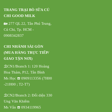
TRANG TRẠI BÒ SỮA CỦ
CHI GOOD MILK
🏡 277 QL 22, Tân Phú Trung,
Củ Chi, Tp. HCM -
0908342837
CHI NHÁNH SÀI GÒN
(MUA HÀNG TRỰC TIẾP/
GIAO TẬN NƠI)
⛱️CN1/Branch 1: 120 Hoàng
Hoa Thám, P12, Tân Bình
Ms Học ☎️ 0909113356 (7H00
-21H00 ; T2-T7)
⛱️CN2/Branch 2: Đối diện 330
Ung Văn Khiêm
Ms Vân ☎️ 0934119965