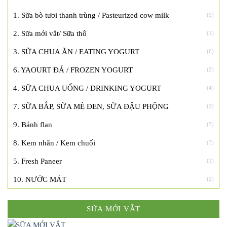
1. Sữa bò tươi thanh trùng / Pasteurized cow milk
(5)
2. Sữa mới vắt/ Sữa thô
(1)
3. SỮA CHUA ĂN / EATING YOGURT
(6)
6. YAOURT ĐÁ / FROZEN YOGURT
(2)
4. SỮA CHUA UỐNG / DRINKING YOGURT
(4)
7. SỮA BẮP, SỮA MÈ ĐEN, SỮA ĐẬU PHỘNG
(3)
9. Bánh flan
(3)
8. Kem nhãn / Kem chuối
(3)
5. Fresh Paneer
(1)
10. NƯỚC MÁT
(2)
SỮA MỚI VẮT