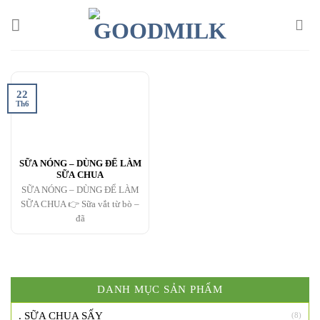
Chuyển
đến
nội
dung
22
Th6
SỮA NÓNG – DÙNG ĐỂ LÀM
SỮA CHUA
SỮA NÓNG – DÙNG ĐỂ LÀM
SỮA CHUA 👉 Sữa vắt từ bò –
đã
DANH MỤC SẢN PHẨM
. SỮA CHUA SẤY
(8)