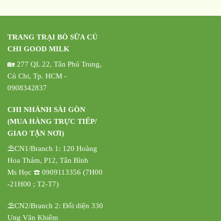
TRANG TRẠI BÒ SỮA CỦ
CHI GOOD MILK
🏡 277 QL 22, Tân Phú Trung,
Củ Chi, Tp. HCM -
0908342837
CHI NHÁNH SÀI GÒN
(MUA HÀNG TRỰC TIẾP/
GIAO TẬN NƠI)
⛱️CN1/Branch 1: 120 Hoàng
Hoa Thám, P12, Tân Bình
Ms Học ☎️ 0909113356 (7H00
-21H00 ; T2-T7)
⛱️CN2/Branch 2: Đối diện 330
Ung Văn Khiêm