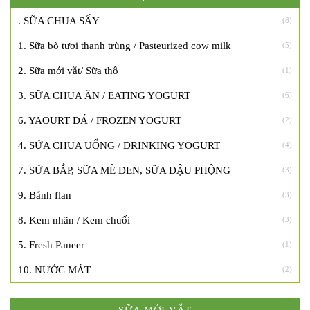
. SỮA CHUA SẤY
(8)
1. Sữa bò tươi thanh trùng / Pasteurized cow milk
(5)
2. Sữa mới vắt/ Sữa thô
(1)
3. SỮA CHUA ĂN / EATING YOGURT
(6)
6. YAOURT ĐÁ / FROZEN YOGURT
(2)
4. SỮA CHUA UỐNG / DRINKING YOGURT
(4)
7. SỮA BẮP, SỮA MÈ ĐEN, SỮA ĐẬU PHỘNG
(3)
9. Bánh flan
(3)
8. Kem nhãn / Kem chuối
(3)
5. Fresh Paneer
(1)
10. NƯỚC MÁT
(2)