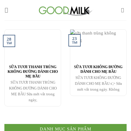
Chuyển
đến
nội
dung
23
28
Th8
Th8
SỮA TƯƠI THANH TRÙNG
SỮA TƯƠI KHÔNG ĐƯỜNG
KHÔNG ĐƯỜNG DÀNH CHO
DÀNH CHO MẸ BẦU
MẸ BẦU
SỮA TƯƠI KHÔNG ĐƯỜNG
SỮA TƯƠI THANH TRÙNG
DÀNH CHO MẸ BẦU 👉 Sữa
KHÔNG ĐƯỜNG DÀNH CHO
mới vắt trong ngày. Không
MẸ BẦU Sữa mới vắt trong
ngày,
DANH MỤC SẢN PHẨM