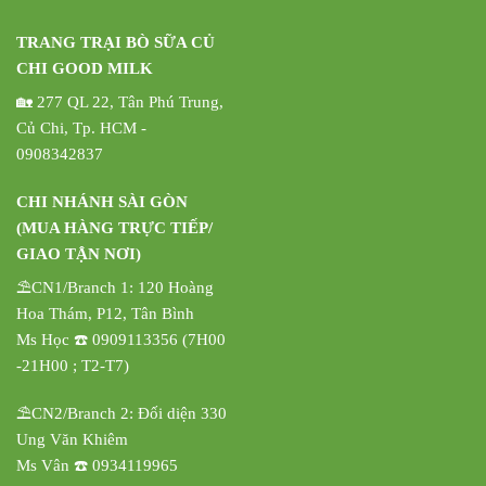
TRANG TRẠI BÒ SỮA CỦ
CHI GOOD MILK
🏡 277 QL 22, Tân Phú Trung,
Củ Chi, Tp. HCM -
0908342837
CHI NHÁNH SÀI GÒN
(MUA HÀNG TRỰC TIẾP/
GIAO TẬN NƠI)
⛱️CN1/Branch 1: 120 Hoàng
Hoa Thám, P12, Tân Bình
Ms Học ☎️ 0909113356 (7H00
-21H00 ; T2-T7)
⛱️CN2/Branch 2: Đối diện 330
Ung Văn Khiêm
Ms Vân ☎️ 0934119965