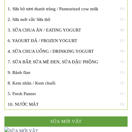
1. Sữa bò tươi thanh trùng / Pasteurized cow milk
(5)
2. Sữa mới vắt/ Sữa thô
(1)
3. SỮA CHUA ĂN / EATING YOGURT
(6)
6. YAOURT ĐÁ / FROZEN YOGURT
(2)
4. SỮA CHUA UỐNG / DRINKING YOGURT
(4)
7. SỮA BẮP, SỮA MÈ ĐEN, SỮA ĐẬU PHỘNG
(3)
9. Bánh flan
(3)
8. Kem nhãn / Kem chuối
(3)
5. Fresh Paneer
(1)
10. NƯỚC MÁT
(2)
SỮA MỚI VẮT