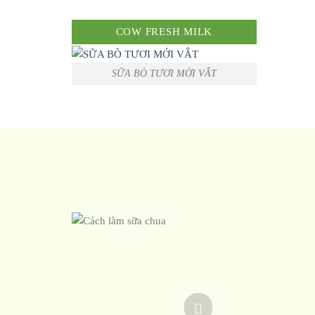
COW FRESH MILK
SỮA BÒ TƯƠI MỚI VẮT