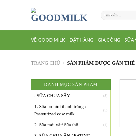
Chuyển
đến
Tìm
nội
kiếm:
dung
VỀ GOOD MILK
ĐẶT HÀNG
GIA CÔNG
SỮA 
TRANG CHỦ
/
SẢN PHẨM ĐƯỢC GẮN THẺ 
DANH MỤC SẢN PHẨM
. SỮA CHUA SẤY
(8)
1. Sữa bò tươi thanh trùng /
(5)
Pasteurized cow milk
2. Sữa mới vắt/ Sữa thô
(1)
3. SỮA CHUA ĂN / EATING