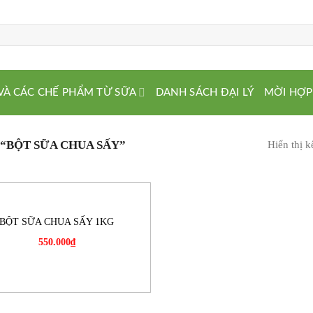
VÀ CÁC CHẾ PHẨM TỪ SỮA
DANH SÁCH ĐẠI LÝ
MỜI HỢP
“BỘT SỮA CHUA SẤY”
Hiển thị k
BỘT SỮA CHUA SẤY 1KG
550.000
₫