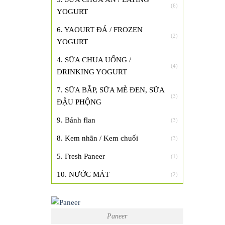
(6)
YOGURT
6. YAOURT ĐÁ / FROZEN
(2)
YOGURT
4. SỮA CHUA UỐNG /
(4)
DRINKING YOGURT
7. SỮA BẮP, SỮA MÈ ĐEN, SỮA
(3)
ĐẬU PHỘNG
9. Bánh flan
(3)
8. Kem nhãn / Kem chuối
(3)
5. Fresh Paneer
(1)
10. NƯỚC MÁT
(2)
Paneer