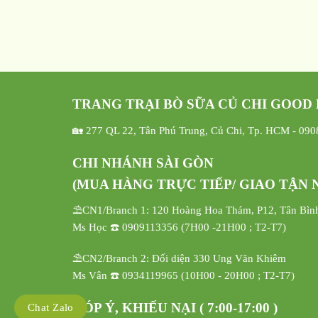
TRANG TRẠI BÒ SỮA CỦ CHI GOOD
🏡 277 QL 22, Tân Phú Trung, Củ Chi, Tp. HCM - 09
CHI NHÁNH SÀI GÒN
(MUA HÀNG TRỰC TIẾP/ GIAO TẬN N
⛱️CN1/Branch 1: 120 Hoàng Hoa Thám, P12, Tân Bìn
Ms Học ☎️ 0909113356 (7H00 -21H00 ; T2-T7)
⛱️CN2/Branch 2: Đối diện 330 Ung Văn Khiêm
Ms Vân ☎️ 0934119965 (10H00 - 20H00 ; T2-T7)
GÓP Ý, KHIẾU NẠI ( 7:00-17:00 )
Chat Zalo