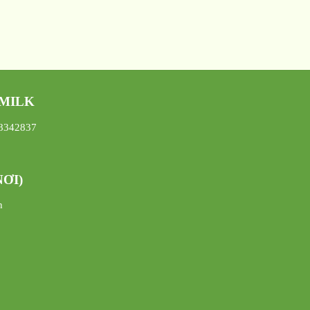
 MILK
08342837
ƠI)
h