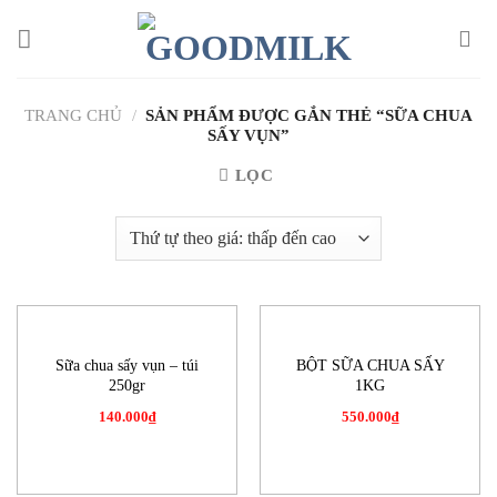
Chuyển
đến
nội
dung
TRANG CHỦ
/
SẢN PHẨM ĐƯỢC GẮN THẺ “SỮA CHUA
SẤY VỤN”
LỌC
Sữa chua sấy vụn – túi
BỘT SỮA CHUA SẤY
250gr
1KG
140.000
₫
550.000
₫