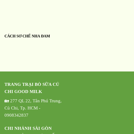
CÁCH SƠ CHẾ NHA ĐAM
TRANG TRẠI BÒ SỮA CỦ
CHI GOOD MILK
🏡 277 QL 22, Tân Phú Trung,
Củ Chi, Tp. HCM -
0908342837
CHI NHÁNH SÀI GÒN