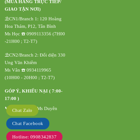
(MUA HÀNG TRỰC TIẾP/
GIAO TẬN NƠI)
⛱️CN1/Branch 1: 120 Hoàng
Hoa Thám, P12, Tân Bình
Ms Học ☎️ 0909113356 (7H00
-21H00 ; T2-T7)
⛱️CN2/Branch 2: Đối diện 330
Ung Văn Khiêm
Ms Vân ☎️ 0934119965
(10H00 - 20H00 ; T2-T7)
GÓP Ý, KHIẾU NẠI ( 7:00-
17:00 )
📞 0908342837 Ms Duyên
Chat Zalo
Chat Facebook
Hotline: 0908342837