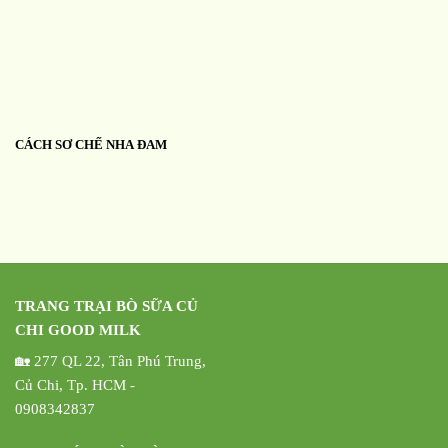
CÁCH SƠ CHẾ NHA ĐAM
TRANG TRẠI BÒ SỮA CỦ
CHI GOOD MILK
🏡 277 QL 22, Tân Phú Trung,
Củ Chi, Tp. HCM -
0908342837