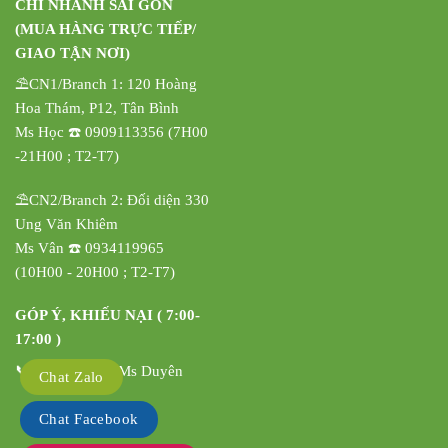
CHI NHÁNH SÀI GÒN
(MUA HÀNG TRỰC TIẾP/
GIAO TẬN NƠI)
⛱️CN1/Branch 1: 120 Hoàng
Hoa Thám, P12, Tân Bình
Ms Học ☎️ 0909113356 (7H00
-21H00 ; T2-T7)
⛱️CN2/Branch 2: Đối diện 330
Ung Văn Khiêm
Ms Vân ☎️ 0934119965
(10H00 - 20H00 ; T2-T7)
GÓP Ý, KHIẾU NẠI ( 7:00-
17:00 )
📞 0908342837 Ms Duyên
Chat Zalo
Chat Facebook