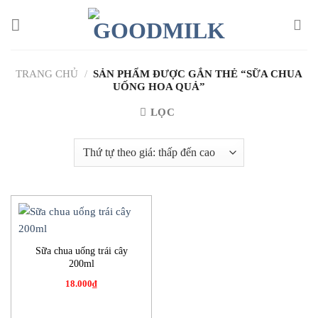
Chuyển
đến
nội
dung
TRANG CHỦ
/
SẢN PHẨM ĐƯỢC GẮN THẺ “SỮA CHUA
UỐNG HOA QUẢ”
LỌC
Sữa chua uống trái cây
200ml
18.000
₫