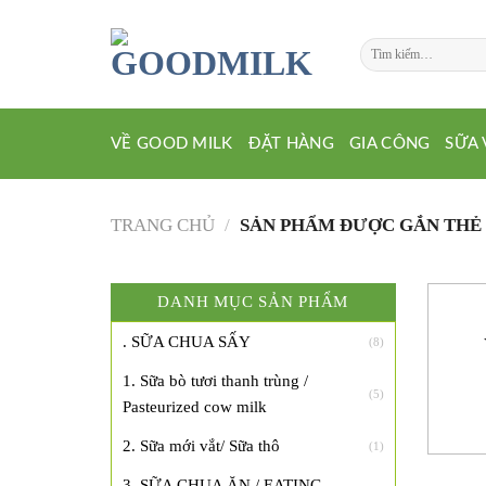
Chuyển
đến
Tìm
nội
kiếm:
dung
VỀ GOOD MILK
ĐẶT HÀNG
GIA CÔNG
SỮA 
TRANG CHỦ
/
SẢN PHẨM ĐƯỢC GẮN THẺ 
DANH MỤC SẢN PHẨM
. SỮA CHUA SẤY
(8)
1. Sữa bò tươi thanh trùng /
(5)
Pasteurized cow milk
2. Sữa mới vắt/ Sữa thô
(1)
3. SỮA CHUA ĂN / EATING