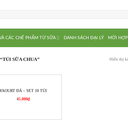
VÀ CÁC CHẾ PHẨM TỪ SỮA
DANH SÁCH ĐẠI LÝ
MỜI HỢP
“TÚI SỮA CHUA”
Hiển thị k
YAOURT ĐÁ – SET 10 TÚI
45.000
₫