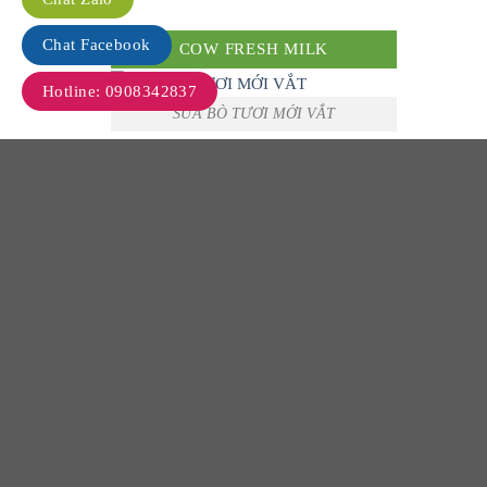
Chat Facebook
COW FRESH MILK
Hotline: 0908342837
SỮA BÒ TƯƠI MỚI VẮT