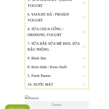
(6)
YOGURT
6. YAOURT ĐÁ / FROZEN
(2)
YOGURT
4. SỮA CHUA UỐNG /
(4)
DRINKING YOGURT
7. SỮA BẮP, SỮA MÈ ĐEN, SỮA
(3)
ĐẬU PHỘNG
9. Bánh flan
(3)
8. Kem nhãn / Kem chuối
(3)
5. Fresh Paneer
(1)
10. NƯỚC MÁT
(2)
Paneer
Chat Zalo