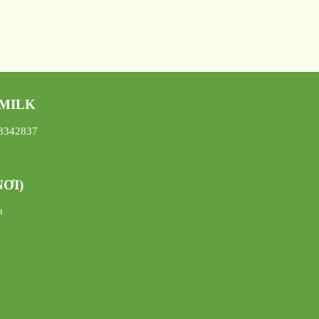
 MILK
08342837
ƠI)
h