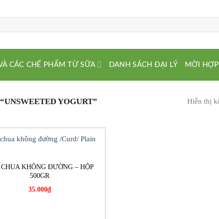
VÀ CÁC CHẾ PHẨM TỪ SỮA
DANH SÁCH ĐẠI LÝ
MỜI HỢP
 “UNSWEETED YOGURT”
Hiển thị k
 CHUA KHÔNG ĐƯỜNG – HỘP
500GR
35.000
₫