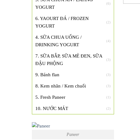
(6)
YOGURT
6. YAOURT ĐÁ / FROZEN
(2)
YOGURT
4. SỮA CHUA UỐNG /
(4)
DRINKING YOGURT
7. SỮA BẮP, SỮA MÈ ĐEN, SỮA
(3)
ĐẬU PHỘNG
9. Bánh flan
(3)
8. Kem nhãn / Kem chuối
(3)
5. Fresh Paneer
(1)
10. NƯỚC MÁT
(2)
Paneer