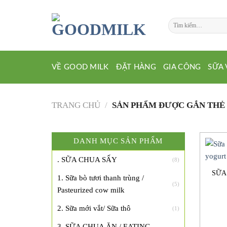
Chuyển
đến
Tìm
nội
kiếm:
dung
VỀ GOOD MILK
ĐẶT HÀNG
GIA CÔNG
SỮA 
TRANG CHỦ
/
SẢN PHẨM ĐƯỢC GẮN THẺ
DANH MỤC SẢN PHẨM
. SỮA CHUA SẤY
(8)
SỮA
1. Sữa bò tươi thanh trùng /
(5)
Pasteurized cow milk
2. Sữa mới vắt/ Sữa thô
(1)
3. SỮA CHUA ĂN / EATING