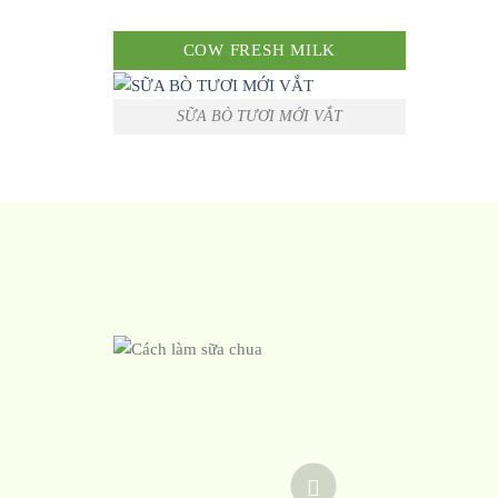
COW FRESH MILK
SỮA BÒ TƯƠI MỚI VẮT