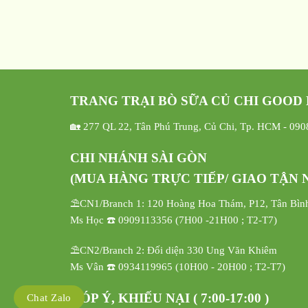
TRANG TRẠI BÒ SỮA CỦ CHI GOOD
🏡 277 QL 22, Tân Phú Trung, Củ Chi, Tp. HCM - 09
CHI NHÁNH SÀI GÒN
(MUA HÀNG TRỰC TIẾP/ GIAO TẬN N
⛱️CN1/Branch 1: 120 Hoàng Hoa Thám, P12, Tân Bìn
Ms Học ☎️ 0909113356 (7H00 -21H00 ; T2-T7)
⛱️CN2/Branch 2: Đối diện 330 Ung Văn Khiêm
Ms Vân ☎️ 0934119965 (10H00 - 20H00 ; T2-T7)
GÓP Ý, KHIẾU NẠI ( 7:00-17:00 )
Chat Zalo