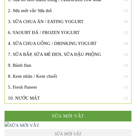
2. Sữa mới vắt/ Sữa thô
(1)
3. SỮA CHUA ĂN / EATING YOGURT
(6)
6. YAOURT ĐÁ / FROZEN YOGURT
(2)
4. SỮA CHUA UỐNG / DRINKING YOGURT
(4)
7. SỮA BẮP, SỮA MÈ ĐEN, SỮA ĐẬU PHỘNG
(3)
9. Bánh flan
(3)
8. Kem nhãn / Kem chuối
(3)
5. Fresh Paneer
(1)
10. NƯỚC MÁT
(2)
SỮA MỚI VẮT
SỮA MỚI VẮT