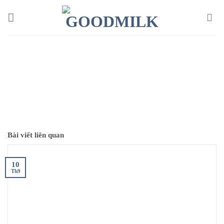
Chuyển
đến
nội
dung
Bài viết liên quan
10
Th9