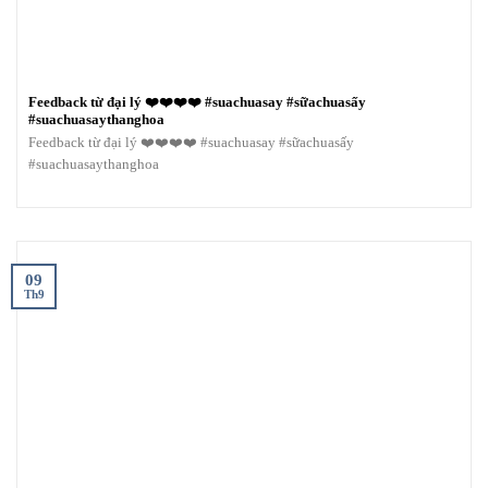
Feedback từ đại lý ❤️❤️❤️❤️ #suachuasay #sữachuasấy
#suachuasaythanghoa
Feedback từ đại lý ❤️❤️❤️❤️ #suachuasay #sữachuasấy
#suachuasaythanghoa
09
Th9