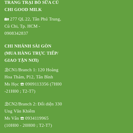
TRANG TRẠI BÒ SỮA CỦ
CHI GOOD MILK
🏡 277 QL 22, Tân Phú Trung,
Củ Chi, Tp. HCM -
0908342837
CHI NHÁNH SÀI GÒN
(MUA HÀNG TRỰC TIẾP/
GIAO TẬN NƠI)
⛱️CN1/Branch 1: 120 Hoàng
Hoa Thám, P12, Tân Bình
Ms Học ☎️ 0909113356 (7H00
-21H00 ; T2-T7)
⛱️CN2/Branch 2: Đối diện 330
Ung Văn Khiêm
Ms Vân ☎️ 0934119965
(10H00 - 20H00 ; T2-T7)