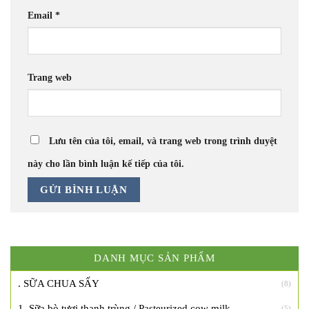
Email
*
Trang web
Lưu tên của tôi, email, và trang web trong trình duyệt
này cho lần bình luận kế tiếp của tôi.
DANH MỤC SẢN PHẨM
. SỮA CHUA SẤY
(8)
1. Sữa bò tươi thanh trùng / Pasteurized cow milk
(5)