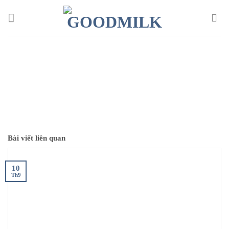
Chuyển
đến
nội
dung
Bài viết liên quan
10
Th9