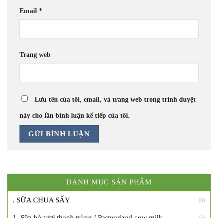
Email
*
Trang web
Lưu tên của tôi, email, và trang web trong trình duyệt
này cho lần bình luận kế tiếp của tôi.
DANH MỤC SẢN PHẨM
. SỮA CHUA SẤY
(8)
1. Sữa bò tươi thanh trùng / Pasteurized cow milk
(5)