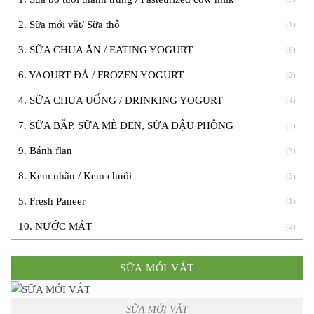
2. Sữa mới vắt/ Sữa thô
(1)
3. SỮA CHUA ĂN / EATING YOGURT
(6)
6. YAOURT ĐÁ / FROZEN YOGURT
(2)
4. SỮA CHUA UỐNG / DRINKING YOGURT
(4)
7. SỮA BẮP, SỮA MÈ ĐEN, SỮA ĐẬU PHỘNG
(3)
9. Bánh flan
(3)
8. Kem nhãn / Kem chuối
(3)
5. Fresh Paneer
(1)
10. NƯỚC MÁT
(2)
SỮA MỚI VẮT
SỮA MỚI VẮT