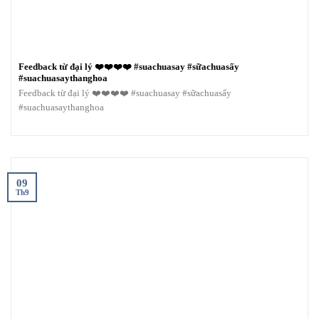
Feedback từ đại lý ❤️❤️❤️❤️ #suachuasay #sữachuasấy
#suachuasaythanghoa
Feedback từ đại lý ❤️❤️❤️❤️ #suachuasay #sữachuasấy
#suachuasaythanghoa
09
Th9