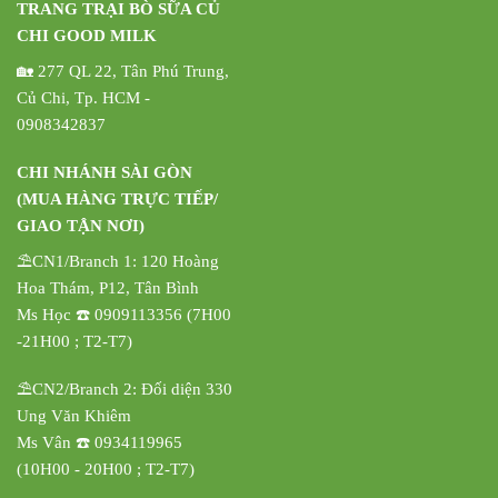
TRANG TRẠI BÒ SỮA CỦ
CHI GOOD MILK
🏡 277 QL 22, Tân Phú Trung,
Củ Chi, Tp. HCM -
0908342837
CHI NHÁNH SÀI GÒN
(MUA HÀNG TRỰC TIẾP/
GIAO TẬN NƠI)
⛱️CN1/Branch 1: 120 Hoàng
Hoa Thám, P12, Tân Bình
Ms Học ☎️ 0909113356 (7H00
-21H00 ; T2-T7)
⛱️CN2/Branch 2: Đối diện 330
Ung Văn Khiêm
Ms Vân ☎️ 0934119965
(10H00 - 20H00 ; T2-T7)