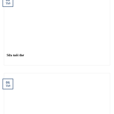
06
Th9
Sữa tuổi thơ
06
Th9