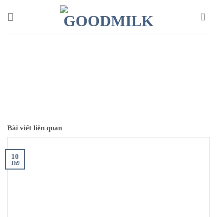
Chuyển
đến
nội
dung
Bài viết liên quan
10
Th9