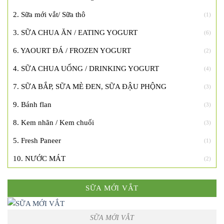
2. Sữa mới vắt/ Sữa thô
(1)
3. SỮA CHUA ĂN / EATING YOGURT
(6)
6. YAOURT ĐÁ / FROZEN YOGURT
(2)
4. SỮA CHUA UỐNG / DRINKING YOGURT
(4)
7. SỮA BẮP, SỮA MÈ ĐEN, SỮA ĐẬU PHỘNG
(3)
9. Bánh flan
(3)
8. Kem nhãn / Kem chuối
(3)
5. Fresh Paneer
(1)
10. NƯỚC MÁT
(2)
SỮA MỚI VẮT
SỮA MỚI VẮT