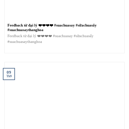
Feedback từ đại lý ❤️❤️❤️❤️ #suachuasay #sữachuasấy
#suachuasaythanghoa
Feedback từ đại lý ❤️❤️❤️❤️ #suachuasay #sữachuasấy
#suachuasaythanghoa
09
Th9