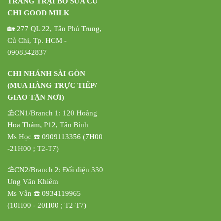
TRANG TRẠI BÒ SỮA CỦ
CHI GOOD MILK
🏡 277 QL 22, Tân Phú Trung,
Củ Chi, Tp. HCM -
0908342837
CHI NHÁNH SÀI GÒN
(MUA HÀNG TRỰC TIẾP/
GIAO TẬN NƠI)
⛱️CN1/Branch 1: 120 Hoàng
Hoa Thám, P12, Tân Bình
Ms Học ☎️ 0909113356 (7H00
-21H00 ; T2-T7)
⛱️CN2/Branch 2: Đối diện 330
Ung Văn Khiêm
Ms Vân ☎️ 0934119965
(10H00 - 20H00 ; T2-T7)