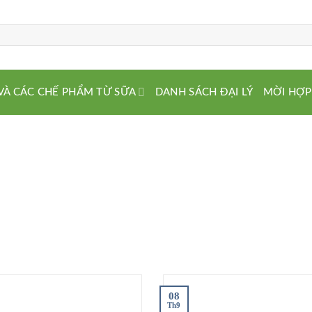
VÀ CÁC CHẾ PHẨM TỪ SỮA
DANH SÁCH ĐẠI LÝ
MỜI HỢP
08
Th9