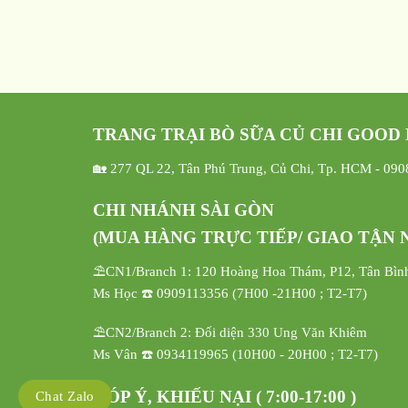
TRANG TRẠI BÒ SỮA CỦ CHI GOOD
🏡 277 QL 22, Tân Phú Trung, Củ Chi, Tp. HCM - 09
CHI NHÁNH SÀI GÒN
(MUA HÀNG TRỰC TIẾP/ GIAO TẬN N
⛱️CN1/Branch 1: 120 Hoàng Hoa Thám, P12, Tân Bìn
Ms Học ☎️ 0909113356 (7H00 -21H00 ; T2-T7)
⛱️CN2/Branch 2: Đối diện 330 Ung Văn Khiêm
Ms Vân ☎️ 0934119965 (10H00 - 20H00 ; T2-T7)
GÓP Ý, KHIẾU NẠI ( 7:00-17:00 )
Chat Zalo