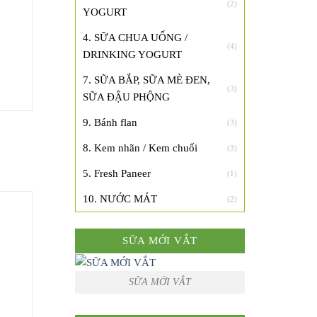
(2)
YOGURT
4. SỮA CHUA UỐNG /
(4)
DRINKING YOGURT
7. SỮA BẮP, SỮA MÈ ĐEN,
(3)
SỮA ĐẬU PHỘNG
9. Bánh flan
(3)
8. Kem nhãn / Kem chuối
(3)
5. Fresh Paneer
(1)
10. NƯỚC MÁT
(2)
SỮA MỚI VẮT
SỮA MỚI VẮT