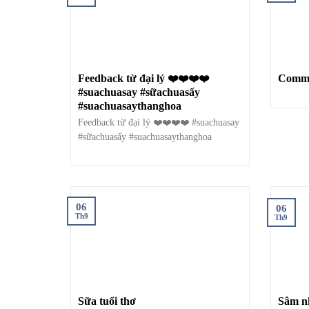
Feedback từ đại lý ❤️❤️❤️❤️
#suachuasay #sữachuasấy
#suachuasaythanghoa
Feedback từ đại lý ❤️❤️❤️❤️ #suachuasay
#sữachuasấy #suachuasaythanghoa
06
06
Th9
Th9
Sữa tuổi thơ
Sâm n