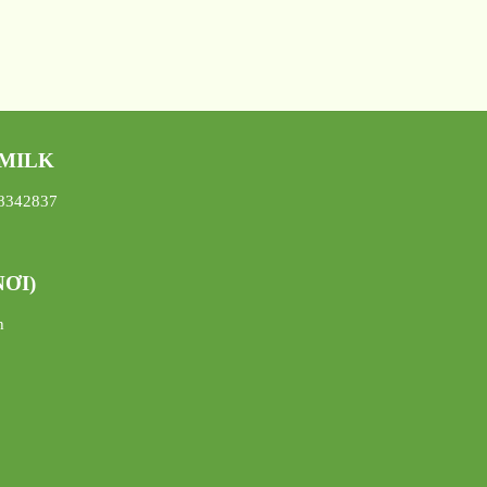
 MILK
08342837
ƠI)
h