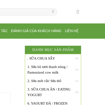
 TÁC
ĐÁNH GIÁ CỦA KHÁCH HÀNG
LIÊN HỆ
DANH MỤC SẢN PHẨM
. SỮA CHUA SẤY
(8)
1. Sữa bò tươi thanh trùng /
(5)
Pasteurized cow milk
2. Sữa mới vắt/ Sữa thô
(1)
3. SỮA CHUA ĂN / EATING
(6)
YOGURT
6. YAOURT ĐÁ / FROZEN