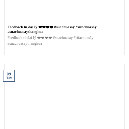
Feedback từ đại lý ❤️❤️❤️❤️ #suachuasay #sữachuasấy
#suachuasaythanghoa
Feedback từ đại lý ❤️❤️❤️❤️ #suachuasay #sữachuasấy
#suachuasaythanghoa
09
Th9