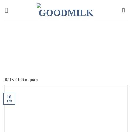
Chuyển
đến
nội
dung
Bài viết liên quan
10
Th9