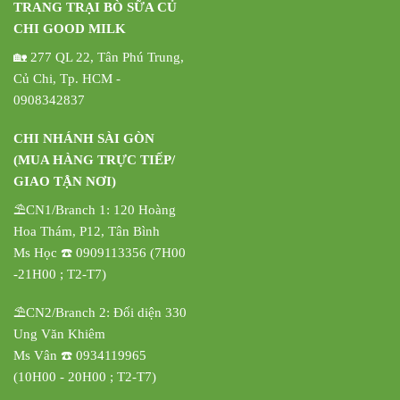
TRANG TRẠI BÒ SỮA CỦ
CHI GOOD MILK
🏡 277 QL 22, Tân Phú Trung,
Củ Chi, Tp. HCM -
0908342837
CHI NHÁNH SÀI GÒN
(MUA HÀNG TRỰC TIẾP/
GIAO TẬN NƠI)
⛱️CN1/Branch 1: 120 Hoàng
Hoa Thám, P12, Tân Bình
Ms Học ☎️ 0909113356 (7H00
-21H00 ; T2-T7)
⛱️CN2/Branch 2: Đối diện 330
Ung Văn Khiêm
Ms Vân ☎️ 0934119965
(10H00 - 20H00 ; T2-T7)