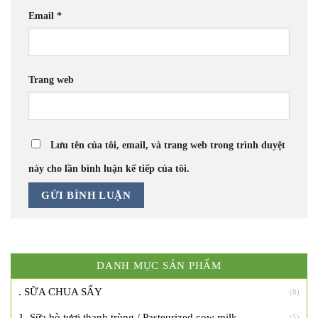
Email
*
Trang web
Lưu tên của tôi, email, và trang web trong trình duyệt
này cho lần bình luận kế tiếp của tôi.
DANH MỤC SẢN PHẨM
. SỮA CHUA SẤY
(8)
1. Sữa bò tươi thanh trùng / Pasteurized cow milk
(5)