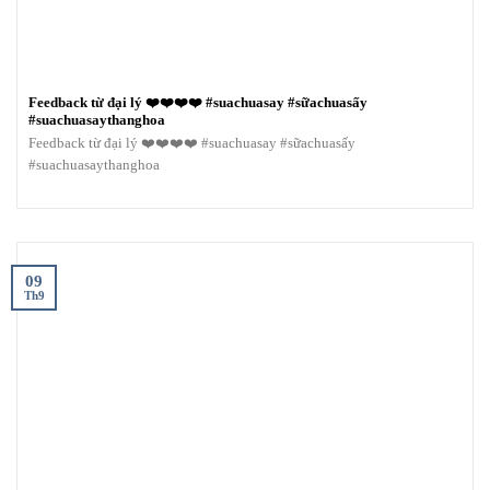
Feedback từ đại lý ❤️❤️❤️❤️ #suachuasay #sữachuasấy
#suachuasaythanghoa
Feedback từ đại lý ❤️❤️❤️❤️ #suachuasay #sữachuasấy
#suachuasaythanghoa
09
Th9