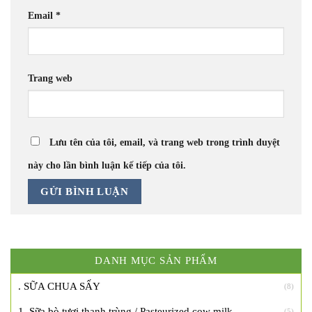
Email
*
Trang web
Lưu tên của tôi, email, và trang web trong trình duyệt
này cho lần bình luận kế tiếp của tôi.
DANH MỤC SẢN PHẨM
. SỮA CHUA SẤY
(8)
1. Sữa bò tươi thanh trùng / Pasteurized cow milk
(5)