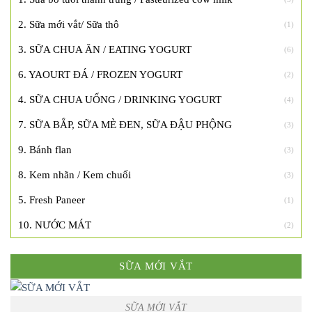
2. Sữa mới vắt/ Sữa thô
(1)
3. SỮA CHUA ĂN / EATING YOGURT
(6)
6. YAOURT ĐÁ / FROZEN YOGURT
(2)
4. SỮA CHUA UỐNG / DRINKING YOGURT
(4)
7. SỮA BẮP, SỮA MÈ ĐEN, SỮA ĐẬU PHỘNG
(3)
9. Bánh flan
(3)
8. Kem nhãn / Kem chuối
(3)
5. Fresh Paneer
(1)
10. NƯỚC MÁT
(2)
SỮA MỚI VẮT
SỮA MỚI VẮT