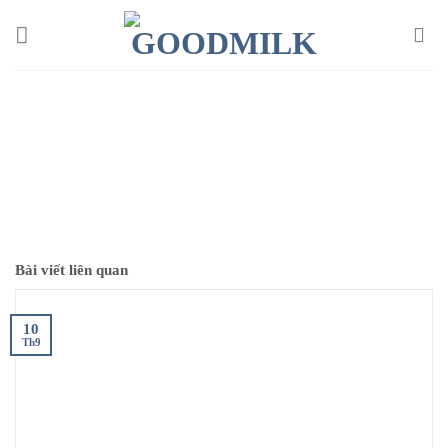
Chuyển
đến
nội
dung
Bài viết liên quan
10
Th9