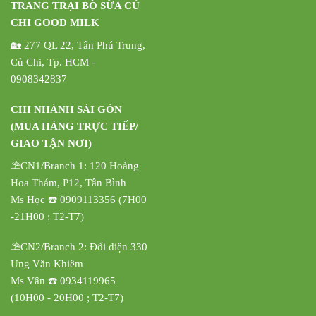
TRANG TRẠI BÒ SỮA CỦ
CHI GOOD MILK
🏡 277 QL 22, Tân Phú Trung,
Củ Chi, Tp. HCM -
0908342837
CHI NHÁNH SÀI GÒN
(MUA HÀNG TRỰC TIẾP/
GIAO TẬN NƠI)
⛱️CN1/Branch 1: 120 Hoàng
Hoa Thám, P12, Tân Bình
Ms Học ☎️ 0909113356 (7H00
-21H00 ; T2-T7)
⛱️CN2/Branch 2: Đối diện 330
Ung Văn Khiêm
Ms Vân ☎️ 0934119965
(10H00 - 20H00 ; T2-T7)