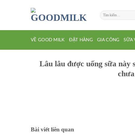
Chuyển
đến
Tìm
nội
kiếm:
dung
VỀ GOOD MILK
ĐẶT HÀNG
GIA CÔNG
SỮA 
Lâu lâu được uống sữa này s
chưa
Bài viết liên quan