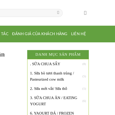
 TÁC
ĐÁNH GIÁ CỦA KHÁCH HÀNG
LIÊN HỆ
ân
DANH MỤC SẢN PHẨM
. SỮA CHUA SẤY
(8)
1. Sữa bò tươi thanh trùng /
(5)
Pasteurized cow milk
2. Sữa mới vắt/ Sữa thô
(1)
3. SỮA CHUA ĂN / EATING
(6)
YOGURT
6. YAOURT ĐÁ / FROZEN