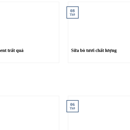
08
Th9
Comment trất quá
Sữa bò tươi chất lượng
06
Th9