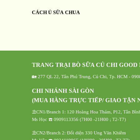
CÁCH Ủ SỮA CHUA
TRANG TRẠI BÒ SỮA CỦ CHI GOOD
🏡 277 QL 22, Tân Phú Trung, Củ Chi, Tp. HCM - 09
CHI NHÁNH SÀI GÒN
(MUA HÀNG TRỰC TIẾP/ GIAO TẬN N
⛱️CN1/Branch 1: 120 Hoàng Hoa Thám, P12, Tân Bìn
Ms Học ☎️ 0909113356 (7H00 -21H00 ; T2-T7)
⛱️CN2/Branch 2: Đối diện 330 Ung Văn Khiêm