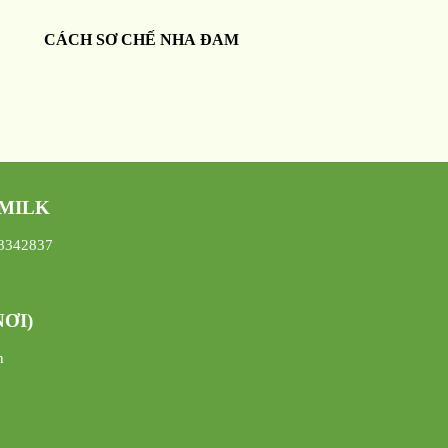
CÁCH SƠ CHẾ NHA ĐAM
 MILK
08342837
ƠI)
h