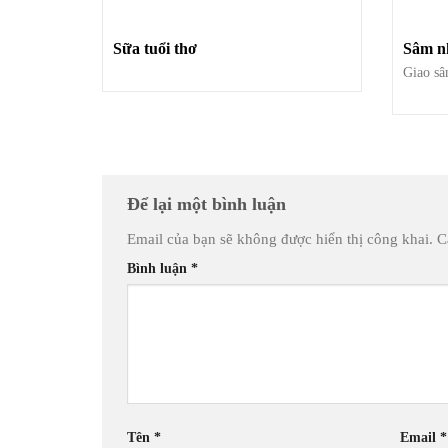
Sữa tuổi thơ
Sâm n
Giao sâ
Để lại một bình luận
Email của bạn sẽ không được hiển thị công khai.
C
Bình luận
*
Tên
*
Email
*