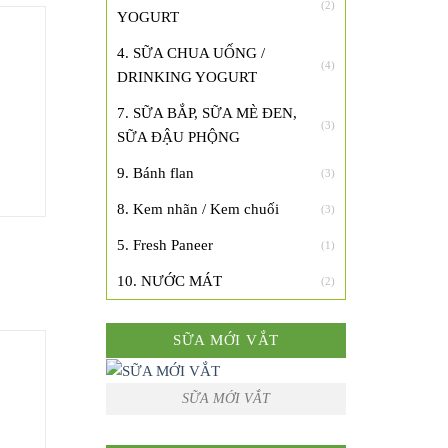
(2)
YOGURT
4. SỮA CHUA UỐNG /
(4)
DRINKING YOGURT
7. SỮA BẮP, SỮA MÈ ĐEN,
(3)
SỮA ĐẬU PHỘNG
9. Bánh flan
(3)
8. Kem nhãn / Kem chuối
(3)
5. Fresh Paneer
(1)
10. NƯỚC MÁT
(2)
SỮA MỚI VẮT
SỮA MỚI VẮT