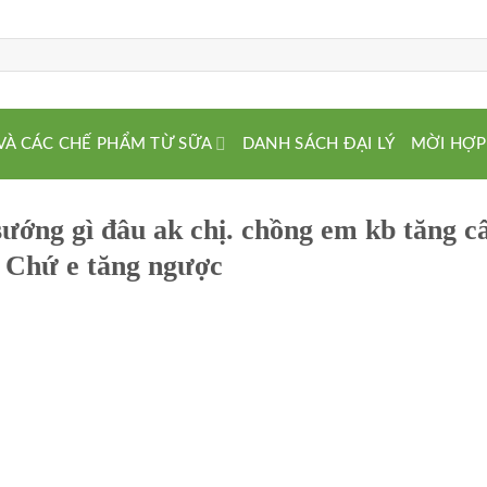
VÀ CÁC CHẾ PHẨM TỪ SỮA
DANH SÁCH ĐẠI LÝ
MỜI HỢP
ướng gì đâu ak chị. chồng em kb tăng c
 Chứ e tăng ngược