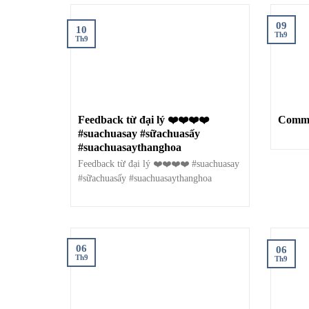
09
10
Th9
Th9
Feedback từ đại lý ❤️❤️❤️❤️
#suachuasay #sữachuasấy
#suachuasaythanghoa
Feedback từ đại lý ❤️❤️❤️❤️ #suachuasay
#sữachuasấy #suachuasaythanghoa
06
06
Th9
Th9