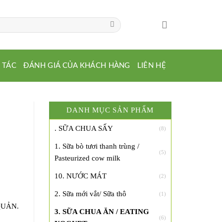
 TÁC
ĐÁNH GIÁ CỦA KHÁCH HÀNG
LIÊN HỆ
DANH MỤC SẢN PHẨM
. SỮA CHUA SẤY
(8)
1. Sữa bò tươi thanh trùng /
(5)
Pasteurized cow milk
10. NƯỚC MÁT
(2)
2. Sữa mới vắt/ Sữa thô
(1)
UẢN.
3. SỮA CHUA ĂN / EATING
(6)