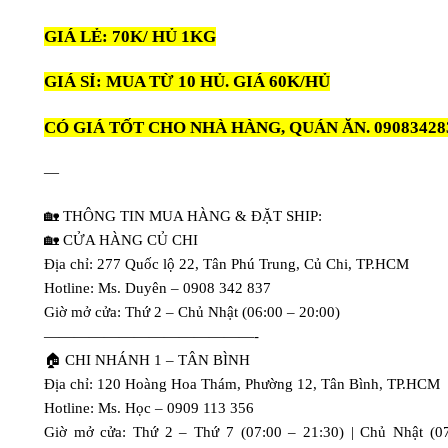
GIÁ LẺ: 70K/ HỦ 1KG
GIÁ SỈ: MUA TỪ 10 HỦ. GIÁ 60K/HỦ
CÓ GIÁ TỐT CHO NHÀ HÀNG, QUÁN ĂN. 09083428
—
🏡 THÔNG TIN MUA HÀNG & ĐẶT SHIP:
🏡 CỬA HÀNG CỦ CHI
Địa chỉ: 277 Quốc lộ 22, Tân Phú Trung, Củ Chi, TP.HCM
Hotline: Ms. Duyên – 0908 342 837
Giờ mở cửa: Thứ 2 – Chủ Nhật (06:00 – 20:00)
——————————————-
🏠 CHI NHÁNH 1 – TÂN BÌNH
Địa chỉ: 120 Hoàng Hoa Thám, Phường 12, Tân Bình, TP.HCM
Hotline: Ms. Học – 0909 113 356
Giờ mở cửa: Thứ 2 – Thứ 7 (07:00 – 21:30) | Chủ Nhật (0