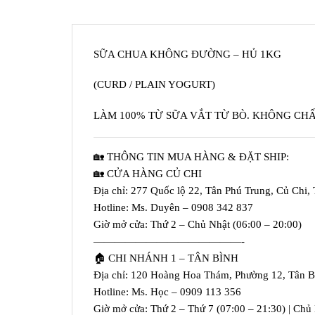
SỮA CHUA KHÔNG ĐƯỜNG – HỦ 1KG
(CURD / PLAIN YOGURT)
LÀM 100% TỪ SỮA VẮT TỪ BÒ. KHÔNG CH
🏡 THÔNG TIN MUA HÀNG & ĐẶT SHIP:
🏡 CỬA HÀNG CỦ CHI
Địa chỉ: 277 Quốc lộ 22, Tân Phú Trung, Củ Chi
Hotline: Ms. Duyên – 0908 342 837
Giờ mở cửa: Thứ 2 – Chủ Nhật (06:00 – 20:00)
——————————————-
🏠 CHI NHÁNH 1 – TÂN BÌNH
Địa chỉ: 120 Hoàng Hoa Thám, Phường 12, Tân 
Hotline: Ms. Học – 0909 113 356
Giờ mở cửa: Thứ 2 – Thứ 7 (07:00 – 21:30) | Chủ 