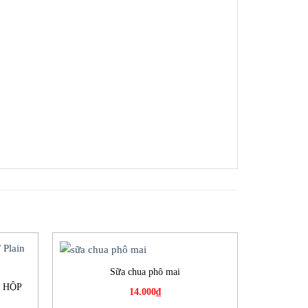
Sữa chua phô mai
 HỘP
14.000
₫