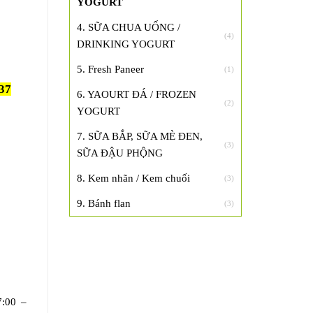
YOGURT
4. SỮA CHUA UỐNG /
(4)
DRINKING YOGURT
5. Fresh Paneer
(1)
37
6. YAOURT ĐÁ / FROZEN
(2)
YOGURT
7. SỮA BẮP, SỮA MÈ ĐEN,
(3)
SỮA ĐẬU PHỘNG
8. Kem nhãn / Kem chuối
(3)
9. Bánh flan
(3)
7:00 –