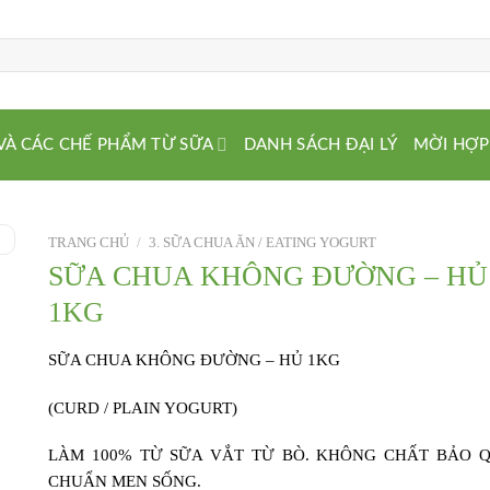
VÀ CÁC CHẾ PHẨM TỪ SỮA
DANH SÁCH ĐẠI LÝ
MỜI HỢP
TRANG CHỦ
/
3. SỮA CHUA ĂN / EATING YOGURT
SỮA CHUA KHÔNG ĐƯỜNG – HỦ
1KG
SỮA CHUA KHÔNG ĐƯỜNG – HỦ 1KG
(CURD / PLAIN YOGURT)
LÀM 100% TỪ SỮA VẮT TỪ BÒ. KHÔNG CHẤT BẢO Q
CHUẨN MEN SỐNG.