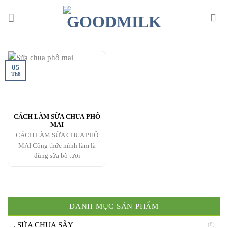
Chuyển
đến
nội
dung
05
Th8
CÁCH LÀM SỮA CHUA PHÔ
MAI
CÁCH LÀM SỮA CHUA PHÔ
MAI Công thức mình làm là
dùng sữa bò tươi
DANH MỤC SẢN PHẨM
. SỮA CHUA SẤY
(8)