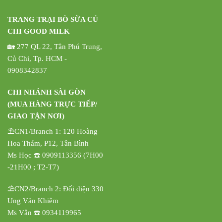
TRANG TRẠI BÒ SỮA CỦ
CHI GOOD MILK
🏡 277 QL 22, Tân Phú Trung,
Củ Chi, Tp. HCM -
0908342837
CHI NHÁNH SÀI GÒN
(MUA HÀNG TRỰC TIẾP/
GIAO TẬN NƠI)
⛱️CN1/Branch 1: 120 Hoàng
Hoa Thám, P12, Tân Bình
Ms Học ☎️ 0909113356 (7H00
-21H00 ; T2-T7)
⛱️CN2/Branch 2: Đối diện 330
Ung Văn Khiêm
Ms Vân ☎️ 0934119965