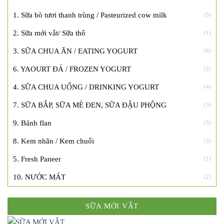
1. Sữa bò tươi thanh trùng / Pasteurized cow milk
(5)
2. Sữa mới vắt/ Sữa thô
(1)
3. SỮA CHUA ĂN / EATING YOGURT
(6)
6. YAOURT ĐÁ / FROZEN YOGURT
(2)
4. SỮA CHUA UỐNG / DRINKING YOGURT
(4)
7. SỮA BẮP, SỮA MÈ ĐEN, SỮA ĐẬU PHỘNG
(3)
9. Bánh flan
(3)
8. Kem nhãn / Kem chuối
(3)
5. Fresh Paneer
(1)
10. NƯỚC MÁT
(2)
SỮA MỚI VẮT