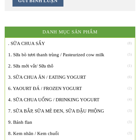
DANH MỤC SẢN PHẨM
. SỮA CHUA SẤY
(8)
1. Sữa bò tươi thanh trùng / Pasteurized cow milk
(5)
2. Sữa mới vắt/ Sữa thô
(1)
3. SỮA CHUA ĂN / EATING YOGURT
(6)
6. YAOURT ĐÁ / FROZEN YOGURT
(2)
4. SỮA CHUA UỐNG / DRINKING YOGURT
(4)
7. SỮA BẮP, SỮA MÈ ĐEN, SỮA ĐẬU PHỘNG
(3)
9. Bánh flan
(3)
8. Kem nhãn / Kem chuối
(3)