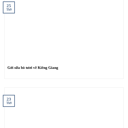
25
Th9
Gởi sữa bò tươi về Kiêng Giang
23
Th9