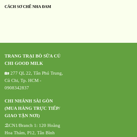
CÁCH SƠ CHẾ NHA ĐAM
TRANG TRẠI BÒ SỮA CỦ
CHI GOOD MILK
🏡 277 QL 22, Tân Phú Trung,
Củ Chi, Tp. HCM -
0908342837
CHI NHÁNH SÀI GÒN
(MUA HÀNG TRỰC TIẾP/
GIAO TẬN NƠI)
⛱️CN1/Branch 1: 120 Hoàng
Hoa Thám, P12, Tân Bình