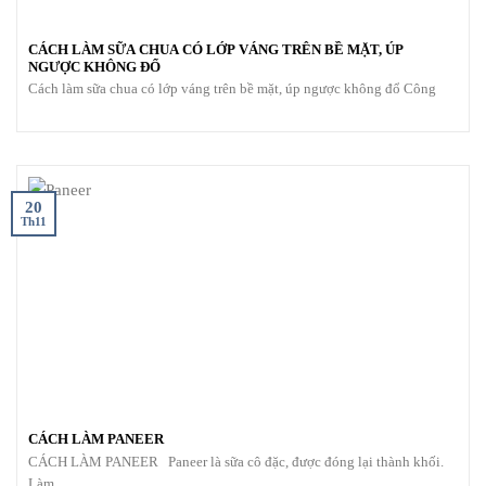
CÁCH LÀM SỮA CHUA CÓ LỚP VÁNG TRÊN BỀ MẶT, ÚP
NGƯỢC KHÔNG ĐỔ
Cách làm sữa chua có lớp váng trên bề mặt, úp ngược không đổ Công
20
Th11
CÁCH LÀM PANEER
CÁCH LÀM PANEER Paneer là sữa cô đặc, được đóng lại thành khối.
Làm