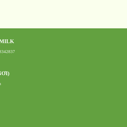
 MILK
08342837
ƠI)
h