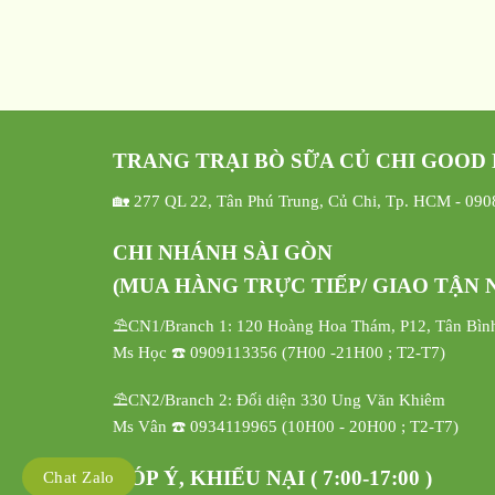
TRANG TRẠI BÒ SỮA CỦ CHI GOOD
🏡 277 QL 22, Tân Phú Trung, Củ Chi, Tp. HCM - 09
CHI NHÁNH SÀI GÒN
(MUA HÀNG TRỰC TIẾP/ GIAO TẬN N
⛱️CN1/Branch 1: 120 Hoàng Hoa Thám, P12, Tân Bìn
Ms Học ☎️ 0909113356 (7H00 -21H00 ; T2-T7)
⛱️CN2/Branch 2: Đối diện 330 Ung Văn Khiêm
Ms Vân ☎️ 0934119965 (10H00 - 20H00 ; T2-T7)
GÓP Ý, KHIẾU NẠI ( 7:00-17:00 )
Chat Zalo