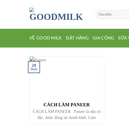
Chuyển
đến
Tìm
nội
kiếm:
dung
VỀ GOOD MILK
ĐẶT HÀNG
GIA CÔNG
SỮA 
20
Th11
CÁCH LÀM PANEER
CÁCH LÀM PANEER Paneer là sữa cô
đặc, được đóng lại thành khối. Làm