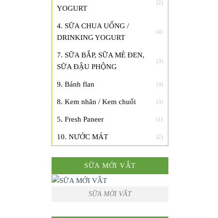
(2)
YOGURT
4. SỮA CHUA UỐNG /
(4)
DRINKING YOGURT
7. SỮA BẮP, SỮA MÈ ĐEN,
(3)
SỮA ĐẬU PHỘNG
9. Bánh flan
(3)
8. Kem nhãn / Kem chuối
(3)
5. Fresh Paneer
(1)
10. NƯỚC MÁT
(2)
SỮA MỚI VẮT
SỮA MỚI VẮT