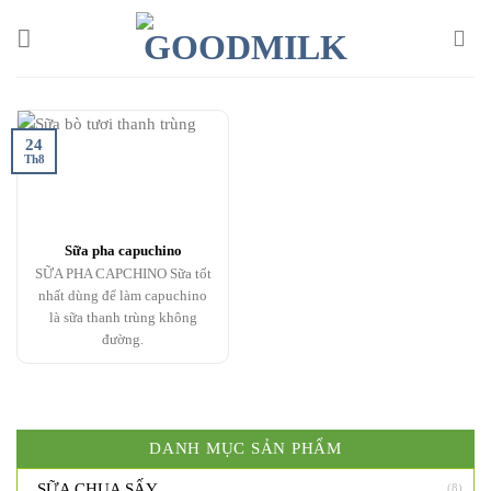
Chuyển
đến
nội
dung
24
Th8
Sữa pha capuchino
SỮA PHA CAPCHINO Sữa tốt
nhất dùng để làm capuchino
là sữa thanh trùng không
đường.
DANH MỤC SẢN PHẨM
. SỮA CHUA SẤY
(8)