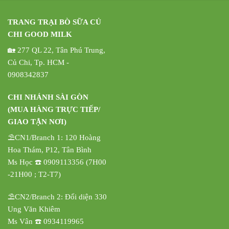
TRANG TRẠI BÒ SỮA CỦ
CHI GOOD MILK
🏡 277 QL 22, Tân Phú Trung,
Củ Chi, Tp. HCM -
0908342837
CHI NHÁNH SÀI GÒN
(MUA HÀNG TRỰC TIẾP/
GIAO TẬN NƠI)
⛱️CN1/Branch 1: 120 Hoàng
Hoa Thám, P12, Tân Bình
Ms Học ☎️ 0909113356 (7H00
-21H00 ; T2-T7)
⛱️CN2/Branch 2: Đối diện 330
Ung Văn Khiêm
Ms Vân ☎️ 0934119965