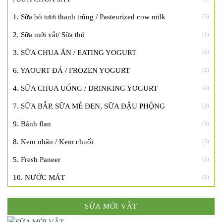
1. Sữa bò tươi thanh trùng / Pasteurized cow milk
(5)
2. Sữa mới vắt/ Sữa thô
(1)
3. SỮA CHUA ĂN / EATING YOGURT
(6)
6. YAOURT ĐÁ / FROZEN YOGURT
(2)
4. SỮA CHUA UỐNG / DRINKING YOGURT
(4)
7. SỮA BẮP, SỮA MÈ ĐEN, SỮA ĐẬU PHỘNG
(3)
9. Bánh flan
(3)
8. Kem nhãn / Kem chuối
(3)
5. Fresh Paneer
(1)
10. NƯỚC MÁT
(2)
SỮA MỚI VẮT