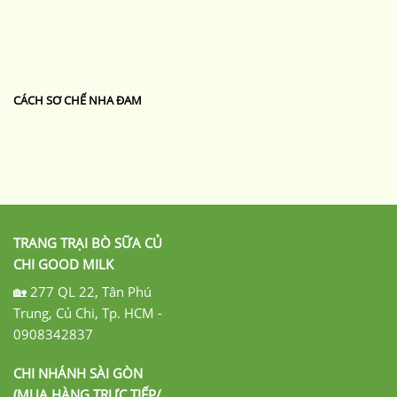
CÁCH SƠ CHẾ NHA ĐAM
TRANG TRẠI BÒ SỮA CỦ
CHI GOOD MILK
🏡 277 QL 22, Tân Phú
Trung, Củ Chi, Tp. HCM -
0908342837
CHI NHÁNH SÀI GÒN
(MUA HÀNG TRỰC TIẾP/