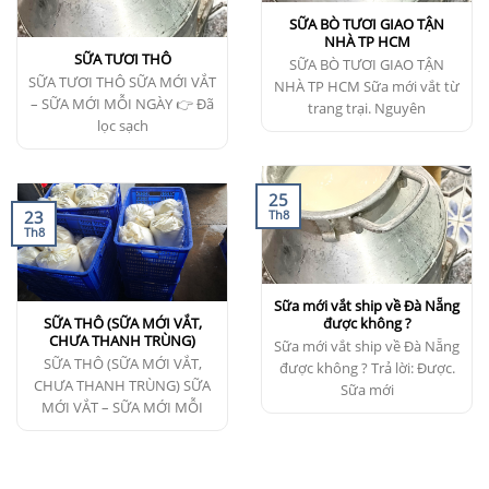
SỮA BÒ TƯƠI GIAO TẬN
NHÀ TP HCM
SỮA TƯƠI THÔ
SỮA BÒ TƯƠI GIAO TẬN
SỮA TƯƠI THÔ SỮA MỚI VẮT
NHÀ TP HCM Sữa mới vắt từ
– SỮA MỚI MỖI NGÀY 👉 Đã
trang trại. Nguyên
lọc sạch
25
23
Th8
Th8
Sữa mới vắt ship về Đà Nẵng
SỮA THÔ (SỮA MỚI VẮT,
được không ?
CHƯA THANH TRÙNG)
Sữa mới vắt ship về Đà Nẵng
SỮA THÔ (SỮA MỚI VẮT,
được không ? Trả lời: Được.
CHƯA THANH TRÙNG) SỮA
Sữa mới
MỚI VẮT – SỮA MỚI MỖI