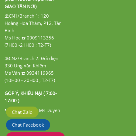
GIAO TẬN NƠI)
⛱️CN1/Branch 1: 120
Hoàng Hoa Thám, P12, Tân
Bình
Ms Học ☎️ 0909113356
(7H00 -21H00 ; T2-T7)
⛱️CN2/Branch 2: Đối diện
330 Ung Văn Khiêm
Ms Vân ☎️ 0934119965
(10H00 - 20H00 ; T2-T7)
GÓP Ý, KHIẾU NẠI ( 7:00-
17:00 )
📞 0908342837 Ms Duyên
Chat Zalo
Chat Facebook