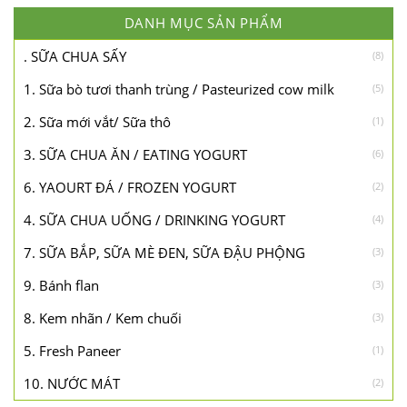
DANH MỤC SẢN PHẨM
. SỮA CHUA SẤY
(8)
1. Sữa bò tươi thanh trùng / Pasteurized cow milk
(5)
2. Sữa mới vắt/ Sữa thô
(1)
3. SỮA CHUA ĂN / EATING YOGURT
(6)
6. YAOURT ĐÁ / FROZEN YOGURT
(2)
4. SỮA CHUA UỐNG / DRINKING YOGURT
(4)
7. SỮA BẮP, SỮA MÈ ĐEN, SỮA ĐẬU PHỘNG
(3)
9. Bánh flan
(3)
8. Kem nhãn / Kem chuối
(3)
5. Fresh Paneer
(1)
10. NƯỚC MÁT
(2)