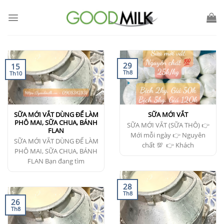
Chuyển
đến
nội
dung
29
15
Th8
Th10
SỮA MỚI VẮT DÙNG ĐỂ LÀM
SỮA MỚI VẮT
PHÔ MAI, SỮA CHUA, BÁNH
SỮA MỚI VẮT (SỮA THÔ) 👉
FLAN
Mới mỗi ngày 👉 Nguyên
SỮA MỚI VẮT DÙNG ĐỂ LÀM
chất 💯 👉 Khách
PHÔ MAI, SỮA CHUA, BÁNH
FLAN Bạn đang tìm
28
Th8
26
Th8