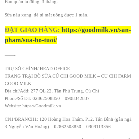
Bảo quản tủ đông: 3 tháng.
Sữa nấu xong, để tủ mát uống được 1 tuần.
ĐẶT GIAO HÀNG:
https://goodmilk.vn/san-
pham/sua-bo-tuoi/
——-
TRỤ SỞ CHÍNH/ HEAD OFFICE
TRANG TRẠI BÒ SỮA CỦ CHI GOOD MILK – CU CHI FARM
GOOD MILK
Địa chỉ/Add: 277 QL 22, Tân Phú Trung, Củ Chi
Phone/Số ĐT: 02862508850 – 0908342837
Website: https://Goodmilk.vn
CN1/BRANCH1: 120 Hoàng Hoa Thám, P12, Tân Bình (gần ngã
3 Nguyễn Văn Hoàng) – 02862508850 – 0909113356