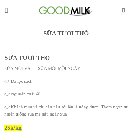
Chuyển
đến
nội
dung
SỮA TƯƠI THÔ
SỮA TƯƠI THÔ
SỮA MỚI VẮT – SỮA MỚI MỖI NGÀY
👉 Đã lọc sạch
👉 Nguyên chất 💯
👉 Khách mua về chỉ cần nấu sôi lên là uống được. Thơm ngon tự
nhiên giống sữa mẹ nấu ngày xưa
25k/kg