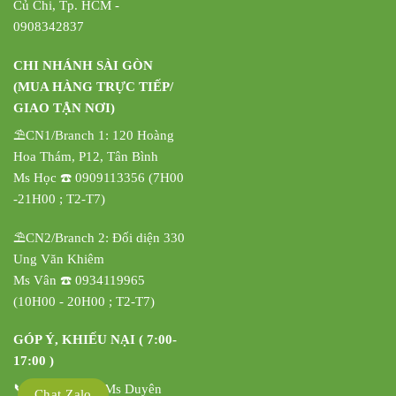
Củ Chi, Tp. HCM -
0908342837
CHI NHÁNH SÀI GÒN
(MUA HÀNG TRỰC TIẾP/
GIAO TẬN NƠI)
⛱️CN1/Branch 1: 120 Hoàng
Hoa Thám, P12, Tân Bình
Ms Học ☎️ 0909113356 (7H00
-21H00 ; T2-T7)
⛱️CN2/Branch 2: Đối diện 330
Ung Văn Khiêm
Ms Vân ☎️ 0934119965
(10H00 - 20H00 ; T2-T7)
GÓP Ý, KHIẾU NẠI ( 7:00-
17:00 )
📞 0908342837 Ms Duyên
Chat Zalo