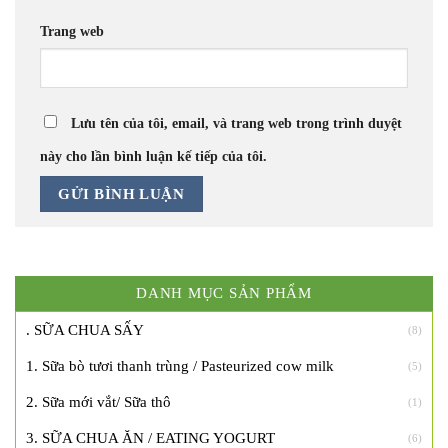
Trang web
Lưu tên của tôi, email, và trang web trong trình duyệt
này cho lần bình luận kế tiếp của tôi.
DANH MỤC SẢN PHẨM
. SỮA CHUA SẤY
(8)
1. Sữa bò tươi thanh trùng / Pasteurized cow milk
(5)
2. Sữa mới vắt/ Sữa thô
(1)
3. SỮA CHUA ĂN / EATING YOGURT
(6)