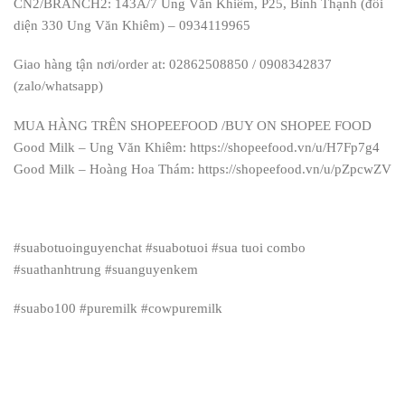
CN2/BRANCH2: 143A/7 Ung Văn Khiêm, P25, Bình Thạnh (đối
diện 330 Ung Văn Khiêm) – 0934119965
Giao hàng tận nơi/order at: 02862508850 / 0908342837
(zalo/whatsapp)
MUA HÀNG TRÊN SHOPEEFOOD /BUY ON SHOPEE FOOD
Good Milk – Ung Văn Khiêm: https://shopeefood.vn/u/H7Fp7g4
Good Milk – Hoàng Hoa Thám: https://shopeefood.vn/u/pZpcwZV
#suabotuoinguyenchat #suabotuoi #sua tuoi combo
#suathanhtrung #suanguyenkem
#suabo100 #puremilk #cowpuremilk