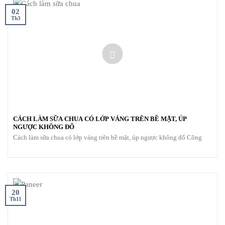
02
Th3
CÁCH LÀM SỮA CHUA CÓ LỚP VÁNG TRÊN BỀ MẶT, ÚP
NGƯỢC KHÔNG ĐỔ
Cách làm sữa chua có lớp váng trên bề mặt, úp ngược không đổ Công
20
Th11