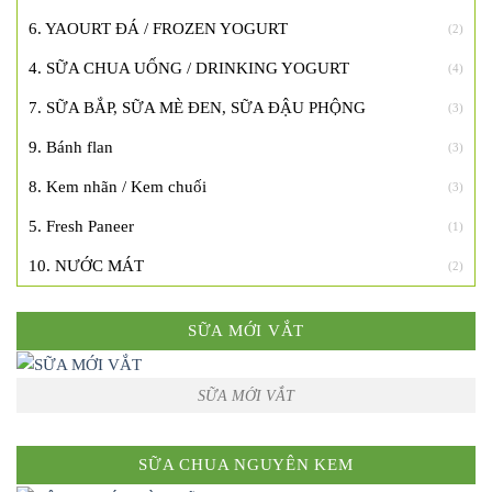
6. YAOURT ĐÁ / FROZEN YOGURT
(2)
4. SỮA CHUA UỐNG / DRINKING YOGURT
(4)
7. SỮA BẮP, SỮA MÈ ĐEN, SỮA ĐẬU PHỘNG
(3)
9. Bánh flan
(3)
8. Kem nhãn / Kem chuối
(3)
5. Fresh Paneer
(1)
10. NƯỚC MÁT
(2)
SỮA MỚI VẮT
SỮA MỚI VẮT
SỮA CHUA NGUYÊN KEM