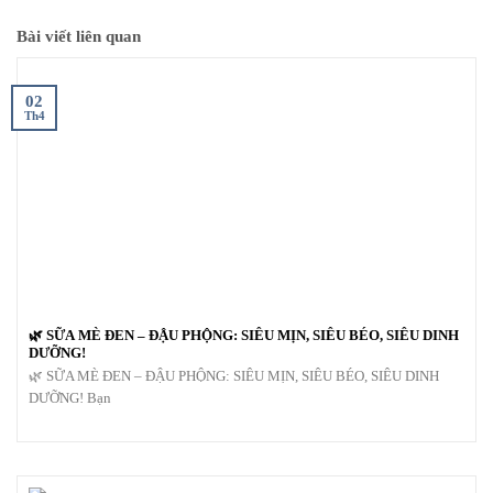
Bài viết liên quan
02
Th4
🌿 SỮA MÈ ĐEN – ĐẬU PHỘNG: SIÊU MỊN, SIÊU BÉO, SIÊU DINH
DƯỠNG!
🌿 SỮA MÈ ĐEN – ĐẬU PHỘNG: SIÊU MỊN, SIÊU BÉO, SIÊU DINH
DƯỠNG! Bạn