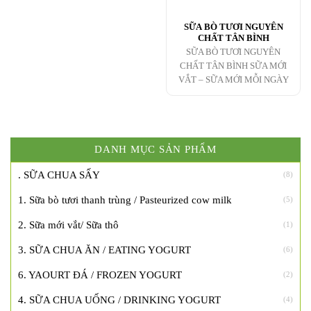
SỮA BÒ TƯƠI NGUYÊN
CHẤT TÂN BÌNH
SỮA BÒ TƯƠI NGUYÊN
CHẤT TÂN BÌNH SỮA MỚI
VẮT – SỮA MỚI MỖI NGÀY
DANH MỤC SẢN PHẨM
. SỮA CHUA SẤY
(8)
1. Sữa bò tươi thanh trùng / Pasteurized cow milk
(5)
2. Sữa mới vắt/ Sữa thô
(1)
3. SỮA CHUA ĂN / EATING YOGURT
(6)
6. YAOURT ĐÁ / FROZEN YOGURT
(2)
4. SỮA CHUA UỐNG / DRINKING YOGURT
(4)