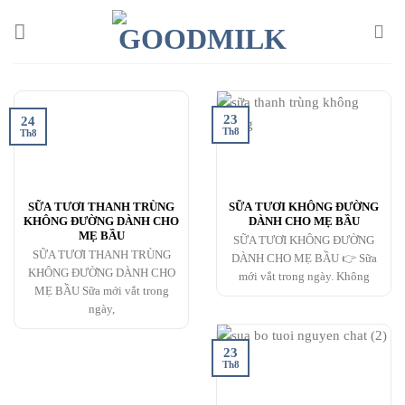
Chuyển
đến
nội
dung
23
24
Th8
Th8
SỮA TƯƠI THANH TRÙNG
SỮA TƯƠI KHÔNG ĐƯỜNG
KHÔNG ĐƯỜNG DÀNH CHO
DÀNH CHO MẸ BẦU
MẸ BẦU
SỮA TƯƠI KHÔNG ĐƯỜNG
SỮA TƯƠI THANH TRÙNG
DÀNH CHO MẸ BẦU 👉 Sữa
KHÔNG ĐƯỜNG DÀNH CHO
mới vắt trong ngày. Không
MẸ BẦU Sữa mới vắt trong
ngày,
23
Th8