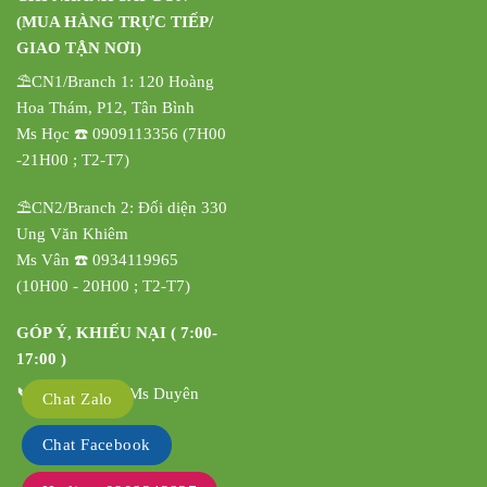
(MUA HÀNG TRỰC TIẾP/
GIAO TẬN NƠI)
⛱️CN1/Branch 1: 120 Hoàng
Hoa Thám, P12, Tân Bình
Ms Học ☎️ 0909113356 (7H00
-21H00 ; T2-T7)
⛱️CN2/Branch 2: Đối diện 330
Ung Văn Khiêm
Ms Vân ☎️ 0934119965
(10H00 - 20H00 ; T2-T7)
GÓP Ý, KHIẾU NẠI ( 7:00-
17:00 )
📞 0908342837 Ms Duyên
Chat Zalo
Chat Facebook