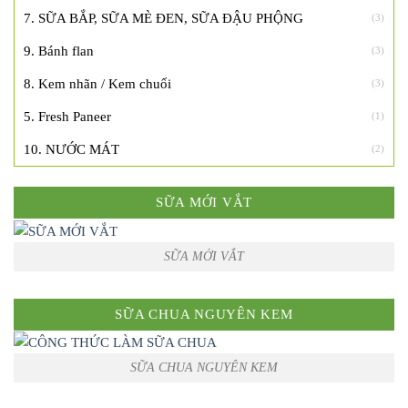
7. SỮA BẮP, SỮA MÈ ĐEN, SỮA ĐẬU PHỘNG
(3)
9. Bánh flan
(3)
8. Kem nhãn / Kem chuối
(3)
5. Fresh Paneer
(1)
10. NƯỚC MÁT
(2)
SỮA MỚI VẮT
SỮA MỚI VẮT
SỮA CHUA NGUYÊN KEM
SỮA CHUA NGUYÊN KEM