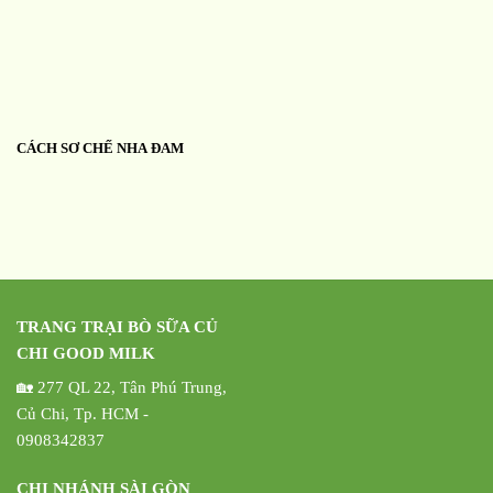
CÁCH SƠ CHẾ NHA ĐAM
TRANG TRẠI BÒ SỮA CỦ
CHI GOOD MILK
🏡 277 QL 22, Tân Phú Trung,
Củ Chi, Tp. HCM -
0908342837
CHI NHÁNH SÀI GÒN