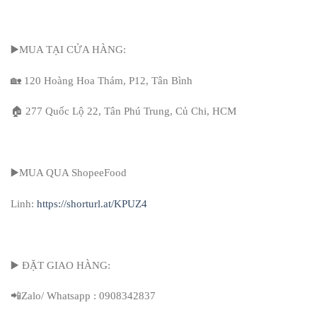
▶️MUA TẠI CỬA HÀNG:
🏡 120 Hoàng Hoa Thám, P12, Tân Bình
🏠 277 Quốc Lộ 22, Tân Phú Trung, Củ Chi, HCM
▶️MUA QUA ShopeeFood
Linh:
https://shorturl.at/KPUZ4
▶️ ĐẶT GIAO HÀNG:
📲Zalo/ Whatsapp : 0908342837