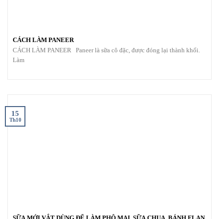
CÁCH LÀM PANEER
CÁCH LÀM PANEER Paneer là sữa cô đặc, được đóng lại thành khối.
Làm
15
Th10
SỮA MỚI VẮT DÙNG ĐỂ LÀM PHÔ MAI, SỮA CHUA, BÁNH FLAN