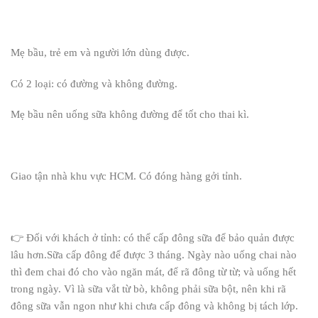
Mẹ bầu, trẻ em và người lớn dùng được.
Có 2 loại: có đường và không đường.
Mẹ bầu nên uống sữa không đường để tốt cho thai kì.
Giao tận nhà khu vực HCM. Có đóng hàng gởi tỉnh.
👉 Đối với khách ở tỉnh: có thể cấp đông sữa để bảo quản được
lâu hơn.Sữa cấp đông để được 3 tháng. Ngày nào uống chai nào
thì đem chai đó cho vào ngăn mát, để rã đông từ từ; và uống hết
trong ngày. Vì là sữa vắt từ bò, không phải sữa bột, nên khi rã
đông sữa vẫn ngon như khi chưa cấp đông và không bị tách lớp.