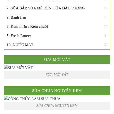
7. SỮA BẮP, SỮA MÈ ĐEN, SỮA ĐẬU PHỘNG
(3)
9. Bánh flan
(3)
8. Kem nhãn / Kem chuối
(3)
5. Fresh Paneer
(1)
10. NƯỚC MÁT
(2)
SỮA MỚI VẮT
SỮA MỚI VẮT
SỮA CHUA NGUYÊN KEM
SỮA CHUA NGUYÊN KEM