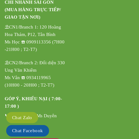
CHI NHÁNH SÀI GÒN
(MUA HÀNG TRỰC TIẾP/
GIAO TẬN NƠI)
⛱️CN1/Branch 1: 120 Hoàng
Hoa Thám, P12, Tân Bình
Ms Học ☎️ 0909113356 (7H00
-21H00 ; T2-T7)
⛱️CN2/Branch 2: Đối diện 330
Ung Văn Khiêm
Ms Vân ☎️ 0934119965
(10H00 - 20H00 ; T2-T7)
GÓP Ý, KHIẾU NẠI ( 7:00-
17:00 )
📞 0908342837 Ms Duyên
Chat Zalo
Chat Facebook