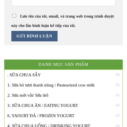
Lưu tên của tôi, email, và trang web trong trình duyệt
này cho lần bình luận kế tiếp của tôi.
DANH MỤC SẢN PHẨM
. SỮA CHUA SẤY
(8)
1. Sữa bò tươi thanh trùng / Pasteurized cow milk
(5)
2. Sữa mới vắt/ Sữa thô
(1)
3. SỮA CHUA ĂN / EATING YOGURT
(6)
6. YAOURT ĐÁ / FROZEN YOGURT
(2)
4. SỮA CHUA UỐNG / DRINKING YOGURT
(4)