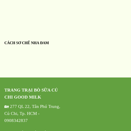
CÁCH SƠ CHẾ NHA ĐAM
TRANG TRẠI BÒ SỮA CỦ
CHI GOOD MILK
🏡 277 QL 22, Tân Phú Trung,
Củ Chi, Tp. HCM -
0908342837