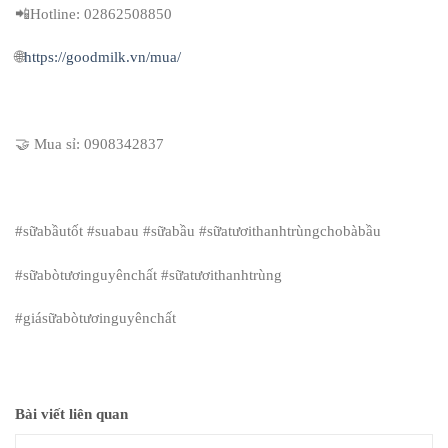
📲Hotline: 02862508850
🌐
https://goodmilk.vn/mua/
🤝 Mua sỉ: 0908342837
#sữabầutốt #suabau #sữabầu #sữatươithanhtrùngchobàbầu
#sữabòtươinguyênchất #sữatươithanhtrùng
#giásữabòtươinguyênchất
Bài viết liên quan