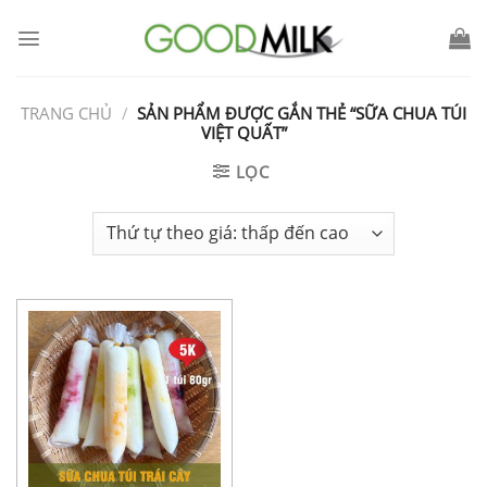
Chuyển
đến
nội
dung
TRANG CHỦ
/
SẢN PHẨM ĐƯỢC GẮN THẺ “SỮA CHUA TÚI
VIỆT QUẤT”
LỌC