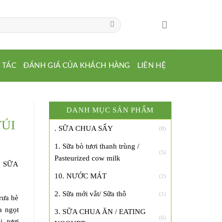
 TÁC
ĐÁNH GIÁ CỦA KHÁCH HÀNG
LIÊN HỆ
DANH MỤC SẢN PHẨM
TÚI
. SỮA CHUA SẤY
(8)
1. Sữa bò tươi thanh trùng /
(5)
Pasteurized cow milk
Ừ SỮA
10. NƯỚC MÁT
(2)
2. Sữa mới vắt/ Sữa thô
(1)
rưa hè
a ngọt
3. SỮA CHUA ĂN / EATING
(6)
, tươi