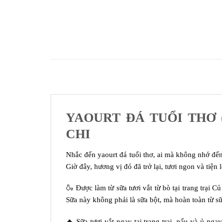
YAOURT ĐÁ TUỔI THƠ 
CHI
Nhắc đến yaourt đá tuổi thơ, ai mà không nhớ đế
Giờ đây, hương vị đó đã trở lại, tươi ngon và tiện 
🍶 Được làm từ sữa tươi vắt từ bò tại trang trại 
Sữa này không phải là sữa bột, mà hoàn toàn từ s
🔥 Sữa tươi vắt ngay tại trang trại, nấu và ủ ng