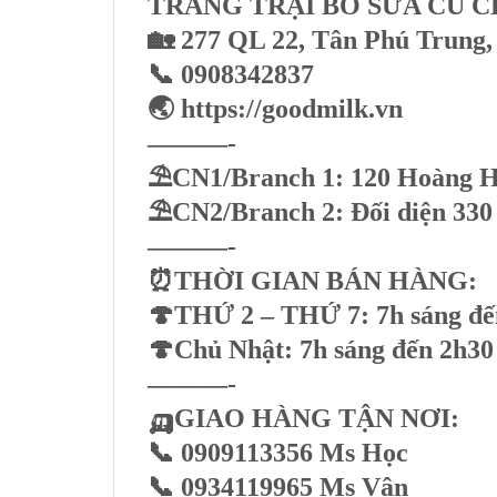
TRANG TRẠI BÒ SỮA CỦ C
🏡 277 QL 22, Tân Phú Trung
📞 0908342837
🌏 https://goodmilk.vn
———-
⛱️CN1/Branch 1: 120 Hoàng H
⛱️CN2/Branch 2: Đối diện 33
———-
⏰THỜI GIAN BÁN HÀNG:
🍄THỨ 2 – THỨ 7: 7h sáng đến
🍄Chủ Nhật: 7h sáng đến 2h30
———-
🛺GIAO HÀNG TẬN NƠI:
📞 0909113356 Ms Học
📞 0934119965 Ms Vân