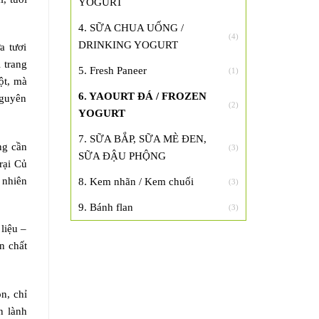
YOGURT
4. SỮA CHUA UỐNG /
(4)
DRINKING YOGURT
a tươi
 trang
5. Fresh Paneer
(1)
ột, mà
6. YAOURT ĐÁ / FROZEN
nguyên
(2)
YOGURT
7. SỮA BẮP, SỮA MÈ ĐEN,
ng cần
(3)
SỮA ĐẬU PHỘNG
rại Củ
 nhiên
8. Kem nhãn / Kem chuối
(3)
9. Bánh flan
(3)
liệu –
n chất
n, chỉ
n lành