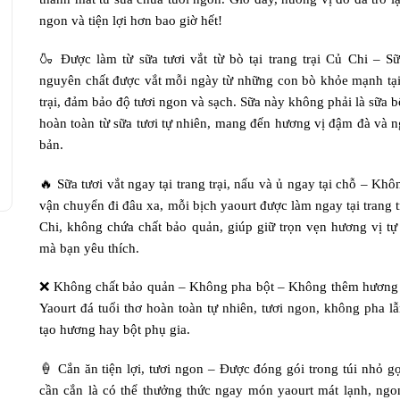
ngon và tiện lợi hơn bao giờ hết!
🍶 Được làm từ sữa tươi vắt từ bò tại trang trại Củ Chi – Sữ
nguyên chất được vắt mỗi ngày từ những con bò khỏe mạnh tại
trại, đảm bảo độ tươi ngon và sạch. Sữa này không phải là sữa b
hoàn toàn từ sữa tươi tự nhiên, mang đến hương vị đậm đà và 
bản.
🔥 Sữa tươi vắt ngay tại trang trại, nấu và ủ ngay tại chỗ – Khô
vận chuyển đi đâu xa, mỗi bịch yaourt được làm ngay tại trang t
Chi, không chứa chất bảo quản, giúp giữ trọn vẹn hương vị tự
mà bạn yêu thích.
❌ Không chất bảo quản – Không pha bột – Không thêm hương 
Yaourt đá tuổi thơ hoàn toàn tự nhiên, tươi ngon, không pha lẫ
tạo hương hay bột phụ gia.
🍦 Cắn ăn tiện lợi, tươi ngon – Được đóng gói trong túi nhỏ gọ
cần cắn là có thể thưởng thức ngay món yaourt mát lạnh, ngo