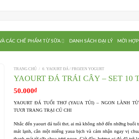
VÀ CÁC CHẾ PHẨM TỪ SỮA
DANH SÁCH ĐẠI LÝ
MỜI HỢP
TRANG CHỦ
/
6. YAOURT ĐÁ / FROZEN YOGURT
YAOURT ĐÁ TRÁI CÂY – SET 10 
50.000
₫
YAOURT ĐÁ TUỔI THƠ (YAUA TÚI) – NGON LÀNH T
TƯƠI TRANG TRẠI CỦ CHI
Nhắc đến yaourt đá tuổi thơ, ai mà không nhớ đến những buổi t
mát lạnh, cắn một miếng yaua bịch và cảm nhận ngay vị chu
thanh mát từ sữa chua tươi ngon. Giờ đây, hương vị đó đã trở lại