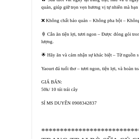
quản, giúp giữ trọn vẹn hương vị tự nhiên mà bạn 
❌ Không chất bảo quản – Không pha bột – Không th
🍦 Cắn ăn tiện lợi, tươi ngon – Được đóng gói tro
lượng.
🌟 Hãy ăn và cảm nhận sự khác biệt – Từ nguồn sữa
Yaourt đá tuổi thơ – tươi ngon, tiện lợi, và hoàn t
GIÁ BÁN:
50k/ 10 túi trái cây
SỈ MS DUYÊN 0908342837
**************************