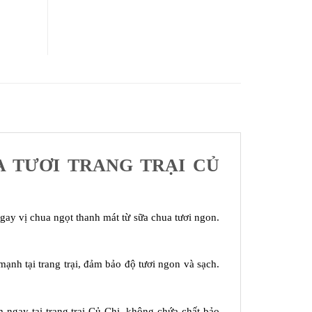
A TƯƠI TRANG TRẠI CỦ
ay vị chua ngọt thanh mát từ sữa chua tươi ngon.
mạnh tại trang trại, đảm bảo độ tươi ngon và sạch.
m ngay tại trang trại Củ Chi, không chứa chất bảo