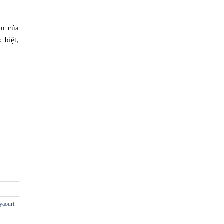
on của
 biệt,
yaourt