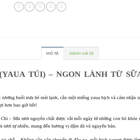
MÔ TẢ
ĐÁNH GIÁ (0)
(YAUA TÚI) – NGON LÀNH TỪ SỮ
n những buổi trưa hè mát lạnh, cắn một miếng yaua bịch và cảm nhận ng
lợi hơn bao giờ hết!
Củ Chi – Sữa tươi nguyên chất được vắt mỗi ngày từ những con bò khỏe 
ữa tươi tự nhiên, mang đến hương vị đậm đà và nguyên bản.
ay tại chỗ – Không cần vận chuyển đi đâu xa, mỗi bịch yaourt được là