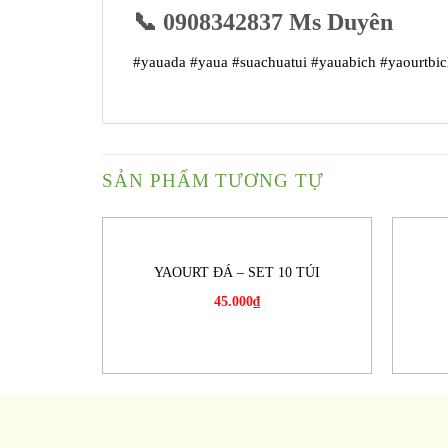
📞 0908342837 Ms Duyên
#yauada #yaua #suachuatui #yauabich #yaourtbic
SẢN PHẨM TƯƠNG TỰ
YAOURT ĐÁ – SET 10 TÚI
45.000
₫