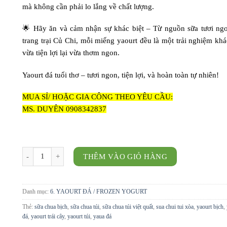
mà không cần phải lo lắng về chất lượng.
🌟 Hãy ăn và cảm nhận sự khác biệt – Từ nguồn sữa tươi ng
trang trại Củ Chi, mỗi miếng yaourt đều là một trải nghiệm khác
vừa tiện lợi lại vừa thơm ngon.
Yaourt đá tuổi thơ – tươi ngon, tiện lợi, và hoàn toàn tự nhiên!
MUA SỈ/ HOẶC GIA CÔNG THEO YÊU CẦU:
MS. DUYÊN 0908342837
YAOURT ĐÁ TRÁI CÂY - SET 10 TÚI số lượng
THÊM VÀO GIỎ HÀNG
Danh mục:
6. YAOURT ĐÁ / FROZEN YOGURT
Thẻ:
sữa chua bịch
,
sữa chua túi
,
sữa chua túi việt quất
,
sua chui tui xòa
,
yaourt bịch
,
đá
,
yaourt trái cây
,
yaourt túi
,
yaua đá