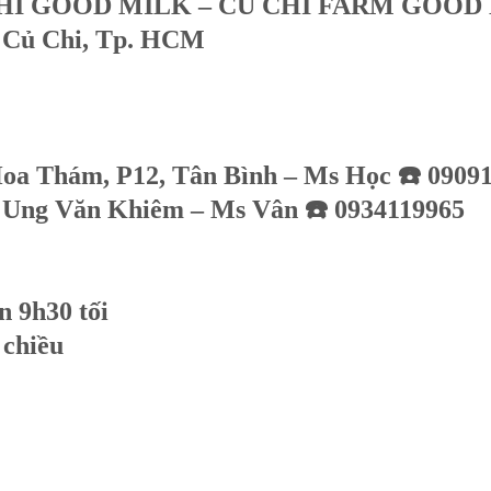
HI GOOD MILK – CU CHI FARM GOOD
, Củ Chi, Tp. HCM
oa Thám, P12, Tân Bình – Ms Học ☎️ 0909
0 Ung Văn Khiêm – Ms Vân ☎️ 0934119965
 9h30 tối
 chiều