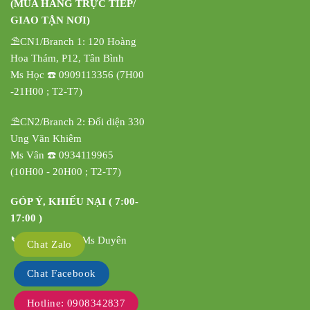
(MUA HÀNG TRỰC TIẾP/
GIAO TẬN NƠI)
⛱️CN1/Branch 1: 120 Hoàng
Hoa Thám, P12, Tân Bình
Ms Học ☎️ 0909113356 (7H00
-21H00 ; T2-T7)
⛱️CN2/Branch 2: Đối diện 330
Ung Văn Khiêm
Ms Vân ☎️ 0934119965
(10H00 - 20H00 ; T2-T7)
GÓP Ý, KHIẾU NẠI ( 7:00-
17:00 )
📞 0908342837 Ms Duyên
Chat Zalo
Chat Facebook
Hotline: 0908342837