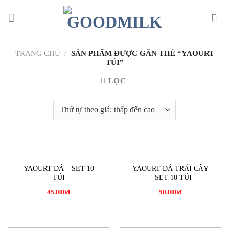
Chuyển
đến
nội
dung
TRANG CHỦ
/
SẢN PHẨM ĐƯỢC GẮN THẺ “YAOURT
TÚI”
LỌC
YAOURT ĐÁ – SET 10
YAOURT ĐÁ TRÁI CÂY
TÚI
– SET 10 TÚI
45.000
₫
50.000
₫