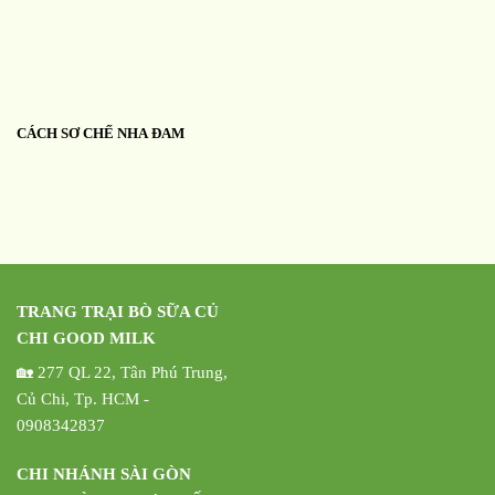
CÁCH SƠ CHẾ NHA ĐAM
TRANG TRẠI BÒ SỮA CỦ
CHI GOOD MILK
🏡 277 QL 22, Tân Phú Trung,
Củ Chi, Tp. HCM -
0908342837
CHI NHÁNH SÀI GÒN