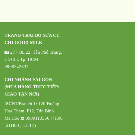
TRANG TRẠI BÒ SỮA CỦ
CHI GOOD MILK
🏡 277 QL 22, Tân Phú Trung,
Củ Chi, Tp. HCM -
0908342837
CHI NHÁNH SÀI GÒN
(MUA HÀNG TRỰC TIẾP/
GIAO TẬN NƠI)
⛱️CN1/Branch 1: 120 Hoàng
Hoa Thám, P12, Tân Bình
Ms Học ☎️ 0909113356 (7H00
-21H00 ; T2-T7)