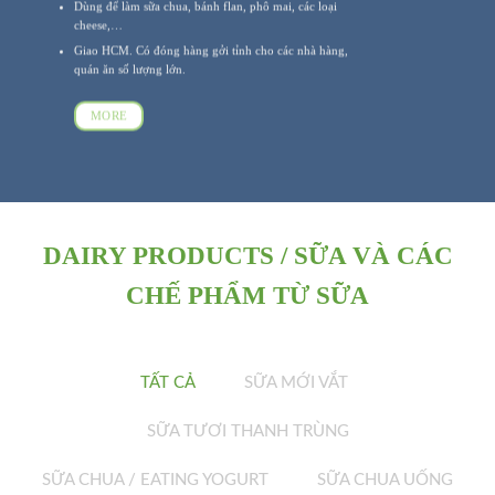
Dùng để làm sữa chua, bánh flan, phô mai, các loại
cheese,…
Giao HCM. Có đóng hàng gởi tỉnh cho các nhà hàng,
quán ăn số lượng lớn.
MORE
DAIRY PRODUCTS / SỮA VÀ CÁC
CHẾ PHẨM TỪ SỮA
TẤT CẢ
SỮA MỚI VẮT
SỮA TƯƠI THANH TRÙNG
SỮA CHUA / EATING YOGURT
SỮA CHUA UỐNG