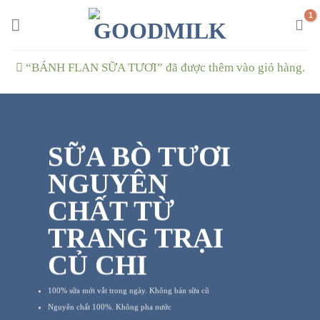
Chuyển
đến
nội
dung
“BÁNH FLAN SỮA TƯƠI” đã được thêm vào giỏ hàng.
SỮA BÒ TƯƠI
NGUYÊN
CHẤT TỪ
TRANG TRẠI
CỦ CHI
100% sữa mới vắt trong ngày. Không bán sữa cũ
Nguyên chất 100%. Không pha nước