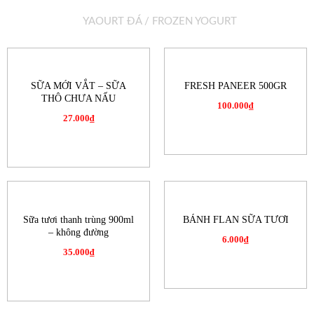
YAOURT ĐÁ / FROZEN YOGURT
SỮA MỚI VẮT – SỮA
FRESH PANEER 500GR
THÔ CHƯA NẤU
100.000
₫
27.000
₫
Sữa tươi thanh trùng 900ml
BÁNH FLAN SỮA TƯƠI
– không đường
6.000
₫
35.000
₫