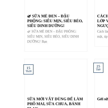
🌿 SỮA MÈ ĐEN – ĐẬU
CÁCH
PHỘNG: SIÊU MỊN, SIÊU BÉO,
LỚP 
SIÊU DINH DƯỠNG!
NGƯỢ
🌿 SỮA MÈ ĐEN – ĐẬU PHỘNG:
Cách là
SIÊU MỊN, SIÊU BÉO, SIÊU DINH
mặt, úp
DƯỠNG! Bạn
25
15
Th9
Th10
SỮA MỚI VẮT DÙNG ĐỂ LÀM
Gởi sữ
PHÔ MAI, SỮA CHUA, BÁNH