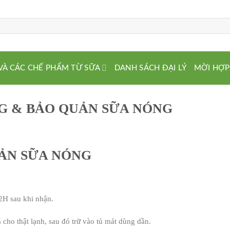
VÀ CÁC CHẾ PHẨM TỪ SỮA
DANH SÁCH ĐẠI LÝ
MỜI HỢP
G & BẢO QUẢN SỮA NÓNG
ẢN SỮA NÓNG
H sau khi nhận.
cho thật lạnh, sau đó trữ vào tủ mát dùng dần.