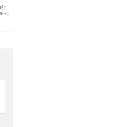
IỆT
NHAU