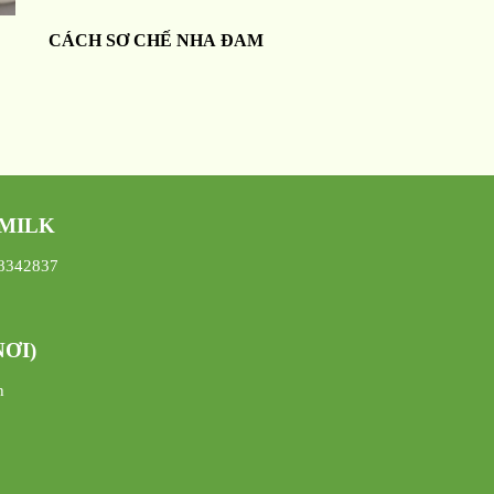
CÁCH SƠ CHẾ NHA ĐAM
 MILK
08342837
ƠI)
h