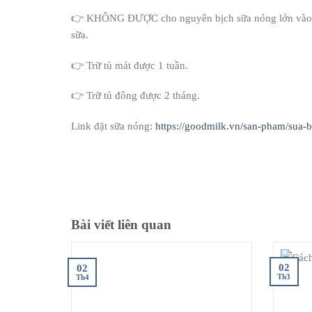
👉 KHÔNG ĐƯỢC cho nguyên bịch sữa nóng lớn vào tủ
sữa.
👉 Trữ tủ mát được 1 tuần.
👉 Trữ tủ đông được 2 tháng.
Link đặt sữa nóng:
https://goodmilk.vn/san-pham/sua-b
Bài viết liên quan
02
02
Th3
Th4