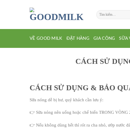
Chuyển
đến
Tìm
nội
kiếm:
dung
VỀ GOOD MILK
ĐẶT HÀNG
GIA CÔNG
SỮA 
CÁCH SỬ DỤN
CÁCH SỬ DỤNG & BẢO QU
Sữa nóng dễ bị hư, quý khách cần lưu ý:
👉 Sữa nóng nên uống hoặc chế biến TRONG VÒNG 2
👉 Nếu không dùng hết thì rót ra cha nhỏ, ướp nước đá 