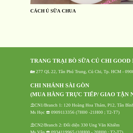
CÁCH Ủ SỮA CHUA
TRANG TRẠI BÒ SỮA CỦ CHI GOOD
🏡 277 QL 22, Tân Phú Trung, Củ Chi, Tp. HCM - 09
CHI NHÁNH SÀI GÒN
(MUA HÀNG TRỰC TIẾP/ GIAO TẬN N
⛱️CN1/Branch 1: 120 Hoàng Hoa Thám, P12, Tân Bìn
Ms Học ☎️ 0909113356 (7H00 -21H00 ; T2-T7)
⛱️CN2/Branch 2: Đối diện 330 Ung Văn Khiêm
Ms Vân ☎️ 0934119965 (10H00 - 20H00 ; T2-T7)