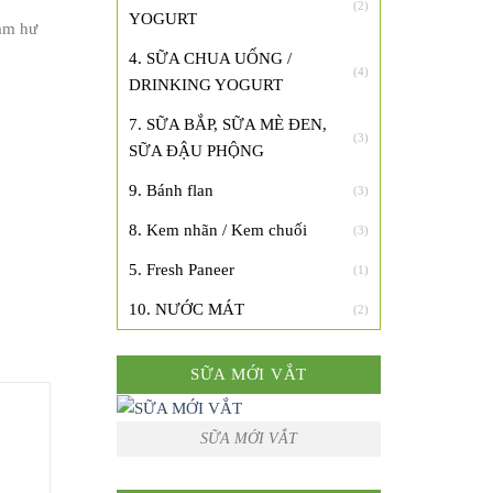
(2)
YOGURT
àm hư
4. SỮA CHUA UỐNG /
(4)
DRINKING YOGURT
7. SỮA BẮP, SỮA MÈ ĐEN,
(3)
SỮA ĐẬU PHỘNG
9. Bánh flan
(3)
8. Kem nhãn / Kem chuối
(3)
5. Fresh Paneer
(1)
10. NƯỚC MÁT
(2)
SỮA MỚI VẮT
SỮA MỚI VẮT