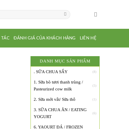
 TÁC
ĐÁNH GIÁ CỦA KHÁCH HÀNG
LIÊN HỆ
DANH MỤC SẢN PHẨM
. SỮA CHUA SẤY
(8)
1. Sữa bò tươi thanh trùng /
(5)
Pasteurized cow milk
2. Sữa mới vắt/ Sữa thô
(1)
3. SỮA CHUA ĂN / EATING
(6)
YOGURT
6. YAOURT ĐÁ / FROZEN