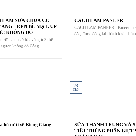
 LÀM SỮA CHUA CÓ
CÁCH LÀM PANEER
VÁNG TRÊN BỀ MẶT, ÚP
CÁCH LÀM PANEER Paneer là s
C KHÔNG ĐỔ
đặc, được đóng lại thành khối. Làm
m sữa chua có lớp váng trên bề
 ngược không đổ Công
23
Th9
a bò tươi về Kiêng Giang
SỮA THANH TRÙNG VÀ 
TIỆT TRÙNG PHÂN BIỆT SỰ