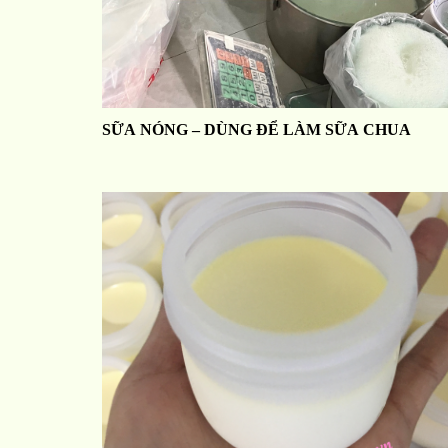
SỮA NÓNG – DÙNG ĐỂ LÀM SỮA CHUA