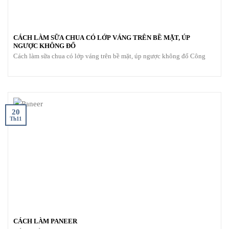
CÁCH LÀM SỮA CHUA CÓ LỚP VÁNG TRÊN BỀ MẶT, ÚP
NGƯỢC KHÔNG ĐỔ
Cách làm sữa chua có lớp váng trên bề mặt, úp ngược không đổ Công
20
Th11
CÁCH LÀM PANEER