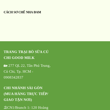
CÁCH SƠ CHẾ NHA ĐAM
TRANG TRẠI BÒ SỮA CỦ
CHI GOOD MILK
🏡 277 QL 22, Tân Phú Trung,
Củ Chi, Tp. HCM -
0908342837
CHI NHÁNH SÀI GÒN
(MUA HÀNG TRỰC TIẾP/
GIAO TẬN NƠI)
⛱️CN1/Branch 1: 120 Hoàng