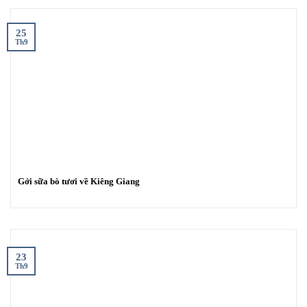
25
Th9
Gởi sữa bò tươi về Kiêng Giang
23
Th9