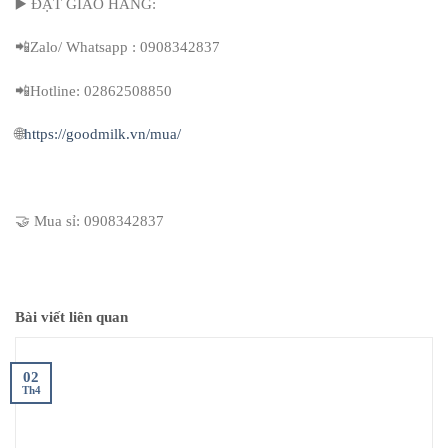
▶️ ĐẶT GIAO HÀNG:
📲Zalo/ Whatsapp : 0908342837
📲Hotline: 02862508850
🌐
https://goodmilk.vn/mua/
🤝 Mua sỉ: 0908342837
Bài viết liên quan
02
Th4