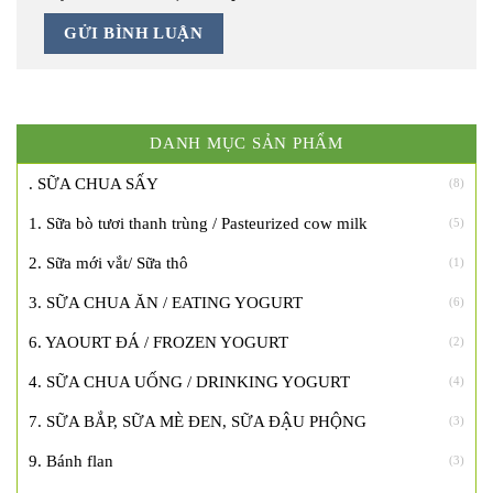
DANH MỤC SẢN PHẨM
. SỮA CHUA SẤY
(8)
1. Sữa bò tươi thanh trùng / Pasteurized cow milk
(5)
2. Sữa mới vắt/ Sữa thô
(1)
3. SỮA CHUA ĂN / EATING YOGURT
(6)
6. YAOURT ĐÁ / FROZEN YOGURT
(2)
4. SỮA CHUA UỐNG / DRINKING YOGURT
(4)
7. SỮA BẮP, SỮA MÈ ĐEN, SỮA ĐẬU PHỘNG
(3)
9. Bánh flan
(3)