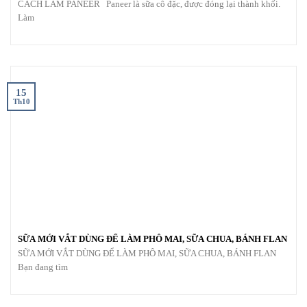
CÁCH LÀM PANEER Paneer là sữa cô đặc, được đóng lại thành khối.
Làm
15
Th10
SỮA MỚI VẮT DÙNG ĐỂ LÀM PHÔ MAI, SỮA CHUA, BÁNH FLAN
SỮA MỚI VẮT DÙNG ĐỂ LÀM PHÔ MAI, SỮA CHUA, BÁNH FLAN
Bạn đang tìm