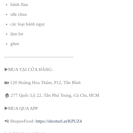
bánh flan
sữa chua
các loại bánh ngọt
làm bơ
ghee
———————————————–
▶️MUA TẠI CỬA HÀNG:
🏡 120 Hoàng Hoa Thám, P12, Tân Bình
🏠 277 Quốc Lộ 22, Tân Phú Trung, Củ Chi, HCM
▶️MUA QUA APP
📲 ShopeeFood:
https://shorturl.at/KPUZ4