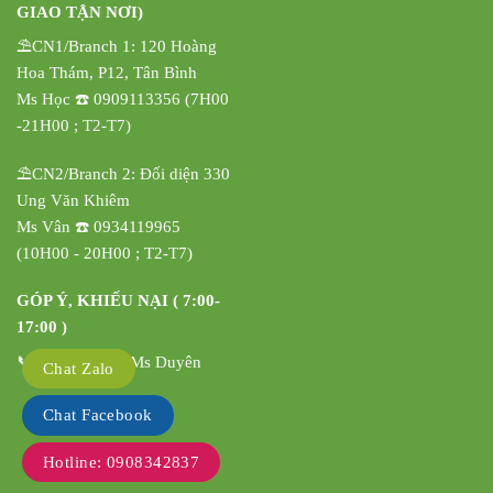
GIAO TẬN NƠI)
⛱️CN1/Branch 1: 120 Hoàng
Hoa Thám, P12, Tân Bình
Ms Học ☎️ 0909113356 (7H00
-21H00 ; T2-T7)
⛱️CN2/Branch 2: Đối diện 330
Ung Văn Khiêm
Ms Vân ☎️ 0934119965
(10H00 - 20H00 ; T2-T7)
GÓP Ý, KHIẾU NẠI ( 7:00-
17:00 )
📞 0908342837 Ms Duyên
Chat Zalo
Chat Facebook
Hotline: 0908342837