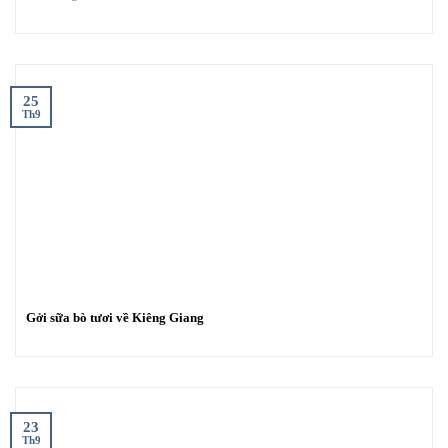
25
Th9
Gởi sữa bò tươi về Kiêng Giang
23
Th9