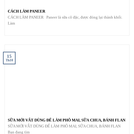
CÁCH LÀM PANEER
CÁCH LÀM PANEER Paneer là sữa cô đặc, được đóng lại thành khối.
Làm
15
Th10
SỮA MỚI VẮT DÙNG ĐỂ LÀM PHÔ MAI, SỮA CHUA, BÁNH FLAN
SỮA MỚI VẮT DÙNG ĐỂ LÀM PHÔ MAI, SỮA CHUA, BÁNH FLAN
Bạn đang tìm