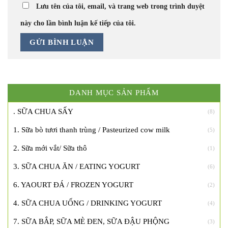
Lưu tên của tôi, email, và trang web trong trình duyệt
này cho lần bình luận kế tiếp của tôi.
DANH MỤC SẢN PHẨM
. SỮA CHUA SẤY
(8)
1. Sữa bò tươi thanh trùng / Pasteurized cow milk
(5)
2. Sữa mới vắt/ Sữa thô
(1)
3. SỮA CHUA ĂN / EATING YOGURT
(6)
6. YAOURT ĐÁ / FROZEN YOGURT
(2)
4. SỮA CHUA UỐNG / DRINKING YOGURT
(4)
7. SỮA BẮP, SỮA MÈ ĐEN, SỮA ĐẬU PHỘNG
(3)