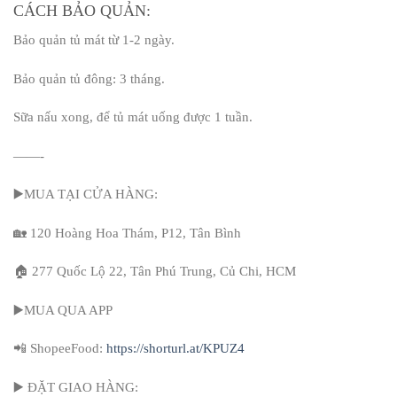
CÁCH BẢO QUẢN:
Bảo quản tủ mát từ 1-2 ngày.
Bảo quản tủ đông: 3 tháng.
Sữa nấu xong, để tủ mát uống được 1 tuần.
——-
▶️MUA TẠI CỬA HÀNG:
🏡 120 Hoàng Hoa Thám, P12, Tân Bình
🏠 277 Quốc Lộ 22, Tân Phú Trung, Củ Chi, HCM
▶️MUA QUA APP
📲 ShopeeFood:
https://shorturl.at/KPUZ4
▶️ ĐẶT GIAO HÀNG: