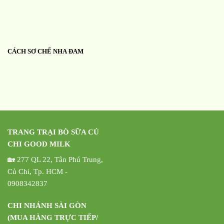
CÁCH SƠ CHẾ NHA ĐAM
TRANG TRẠI BÒ SỮA CỦ
CHI GOOD MILK
🏡 277 QL 22, Tân Phú Trung,
Củ Chi, Tp. HCM -
0908342837
CHI NHÁNH SÀI GÒN
(MUA HÀNG TRỰC TIẾP/