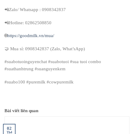
📲Zalo/ Whatsapp : 0908342837
📲Hotline: 02862508850
🌐
https://goodmilk.vn/mua/
🤝 Mua sỉ: 0908342837 (Zalo, What’sApp)
#suabotuoinguyenchat #suabotuoi #sua tuoi combo
#suathanhtrung #suanguyenkem
#suabo100 #puremilk #cowpuremilk
Bài viết liên quan
02
Th4