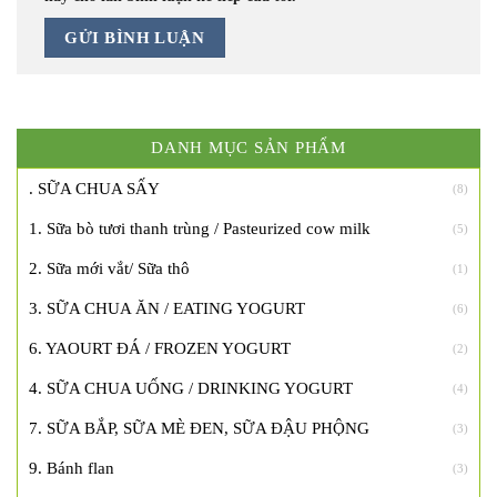
DANH MỤC SẢN PHẨM
. SỮA CHUA SẤY
(8)
1. Sữa bò tươi thanh trùng / Pasteurized cow milk
(5)
2. Sữa mới vắt/ Sữa thô
(1)
3. SỮA CHUA ĂN / EATING YOGURT
(6)
6. YAOURT ĐÁ / FROZEN YOGURT
(2)
4. SỮA CHUA UỐNG / DRINKING YOGURT
(4)
7. SỮA BẮP, SỮA MÈ ĐEN, SỮA ĐẬU PHỘNG
(3)
9. Bánh flan
(3)