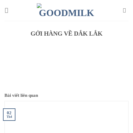
Chuyển
đến
nội
dung
GỞI HÀNG VỀ DẮK LẮK
Bài viết liên quan
02
Th4