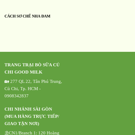
CÁCH SƠ CHẾ NHA ĐAM
TRANG TRẠI BÒ SỮA CỦ
CHI GOOD MILK
🏡 277 QL 22, Tân Phú Trung,
Củ Chi, Tp. HCM -
0908342837
CHI NHÁNH SÀI GÒN
(MUA HÀNG TRỰC TIẾP/
GIAO TẬN NƠI)
⛱️CN1/Branch 1: 120 Hoàng