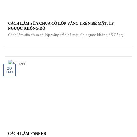
CÁCH LÀM SỮA CHUA CÓ LỚP VÁNG TRÊN BỀ MẶT, ÚP
NGƯỢC KHÔNG ĐỔ
Cách làm sữa chua có lớp váng trên bề mặt, úp ngược không đổ Công
20
Th11
CÁCH LÀM PANEER