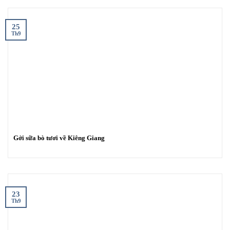
25
Th9
Gởi sữa bò tươi về Kiêng Giang
23
Th9