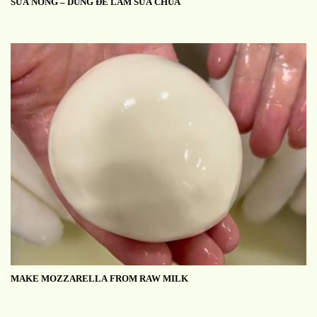
SỮA NÓNG – DÙNG ĐỂ LÀM SỮA CHUA
MAKE MOZZARELLA FROM RAW MILK