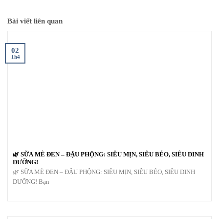
Bài viết liên quan
02
Th4
🌿 SỮA MÈ ĐEN – ĐẬU PHỘNG: SIÊU MỊN, SIÊU BÉO, SIÊU DINH
DƯỠNG!
🌿 SỮA MÈ ĐEN – ĐẬU PHỘNG: SIÊU MỊN, SIÊU BÉO, SIÊU DINH
DƯỠNG! Bạn