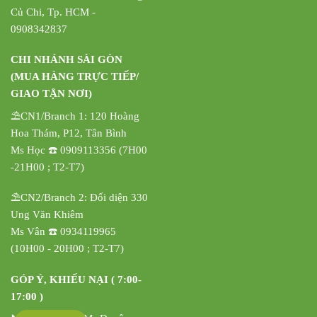
Củ Chi, Tp. HCM -
0908342837
CHI NHÁNH SÀI GÒN
(MUA HÀNG TRỰC TIẾP/
GIAO TẬN NƠI)
⛱️CN1/Branch 1: 120 Hoàng
Hoa Thám, P12, Tân Bình
Ms Học ☎️ 0909113356 (7H00
-21H00 ; T2-T7)
⛱️CN2/Branch 2: Đối diện 330
Ung Văn Khiêm
Ms Vân ☎️ 0934119965
(10H00 - 20H00 ; T2-T7)
GÓP Ý, KHIẾU NẠI ( 7:00-
17:00 )