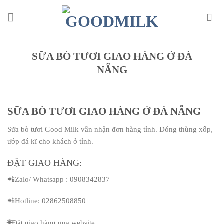
Chuyển
đến
nội
dung
SỮA BÒ TƯƠI GIAO HÀNG Ở ĐÀ
NẴNG
SỮA BÒ TƯƠI GIAO HÀNG Ở ĐÀ NẴNG
Sữa bò tươi Good Milk vẫn nhận đơn hàng tỉnh. Đóng thùng xốp,
ướp đá kĩ cho khách ở tỉnh.
ĐẶT GIAO HÀNG:
📲Zalo/ Whatsapp : 0908342837
📲Hotline: 02862508850
🌐Đặt giao hàng qua website