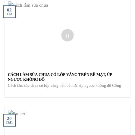
02
Th3
CÁCH LÀM SỮA CHUA CÓ LỚP VÁNG TRÊN BỀ MẶT, ÚP
NGƯỢC KHÔNG ĐỔ
Cách làm sữa chua có lớp váng trên bề mặt, úp ngược không đổ Công
20
Th11