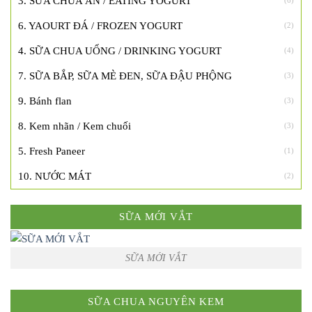
3. SỮA CHUA ĂN / EATING YOGURT
(6)
6. YAOURT ĐÁ / FROZEN YOGURT
(2)
4. SỮA CHUA UỐNG / DRINKING YOGURT
(4)
7. SỮA BẮP, SỮA MÈ ĐEN, SỮA ĐẬU PHỘNG
(3)
9. Bánh flan
(3)
8. Kem nhãn / Kem chuối
(3)
5. Fresh Paneer
(1)
10. NƯỚC MÁT
(2)
SỮA MỚI VẮT
SỮA MỚI VẮT
SỮA CHUA NGUYÊN KEM