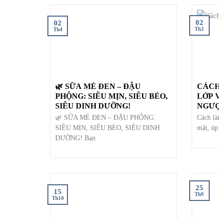
02
02
Th3
Th4
🌿 SỮA MÈ ĐEN – ĐẬU
CÁCH
PHỘNG: SIÊU MỊN, SIÊU BÉO,
LỚP 
SIÊU DINH DƯỠNG!
NGƯỢ
🌿 SỮA MÈ ĐEN – ĐẬU PHỘNG:
Cách là
SIÊU MỊN, SIÊU BÉO, SIÊU DINH
mặt, úp
DƯỠNG! Bạn
25
15
Th9
Th10