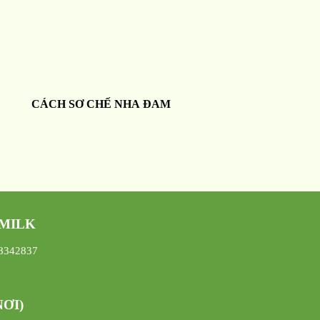
CÁCH SƠ CHẾ NHA ĐAM
 MILK
08342837
ƠI)