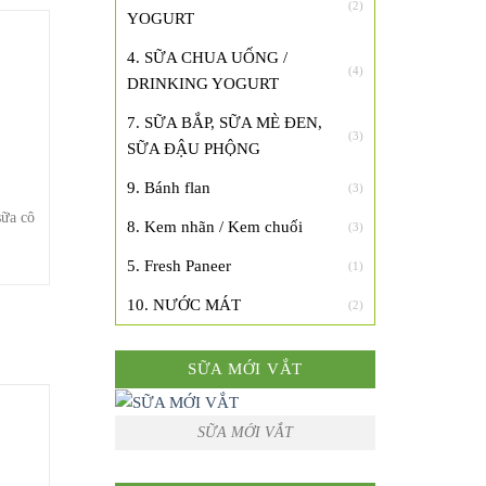
(2)
YOGURT
4. SỮA CHUA UỐNG /
(4)
DRINKING YOGURT
7. SỮA BẮP, SỮA MÈ ĐEN,
(3)
SỮA ĐẬU PHỘNG
9. Bánh flan
(3)
ữa cô
8. Kem nhãn / Kem chuối
(3)
5. Fresh Paneer
(1)
10. NƯỚC MÁT
(2)
SỮA MỚI VẮT
SỮA MỚI VẮT