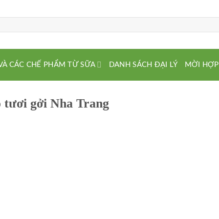
VÀ CÁC CHẾ PHẨM TỪ SỮA
DANH SÁCH ĐẠI LÝ
MỜI HỢP
 tươi gởi Nha Trang