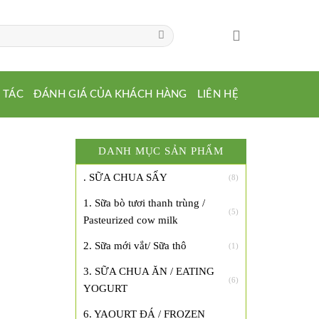
 TÁC
ĐÁNH GIÁ CỦA KHÁCH HÀNG
LIÊN HỆ
DANH MỤC SẢN PHẨM
. SỮA CHUA SẤY
(8)
1. Sữa bò tươi thanh trùng /
(5)
Pasteurized cow milk
2. Sữa mới vắt/ Sữa thô
(1)
3. SỮA CHUA ĂN / EATING
(6)
YOGURT
6. YAOURT ĐÁ / FROZEN