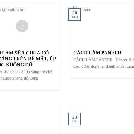
20
Th11
 LÀM SỮA CHUA CÓ
CÁCH LÀM PANEER
VÁNG TRÊN BỀ MẶT, ÚP
CÁCH LÀM PANEER Paneer là s
C KHÔNG ĐỔ
đặc, được đóng lại thành khối. Làm
m sữa chua có lớp váng trên bề
 ngược không đổ Công
23
Th9