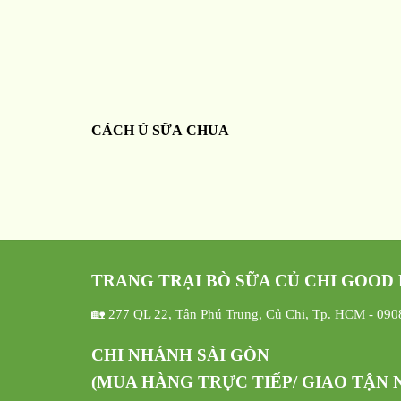
CÁCH Ủ SỮA CHUA
TRANG TRẠI BÒ SỮA CỦ CHI GOOD
🏡 277 QL 22, Tân Phú Trung, Củ Chi, Tp. HCM - 09
CHI NHÁNH SÀI GÒN
(MUA HÀNG TRỰC TIẾP/ GIAO TẬN N