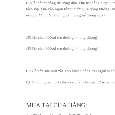
👉Có thể trữ đông để uống dần. Sữa trữ đông được 3 th
tách lớp. Sữa vẫn ngon bình thường; rã đông không làm
uống được. Sữa rã đông nên dùng hết trong ngày.
💰13k/ chai 300ml (có đường/ không đường)
💰35k/ chai 900ml (có đường/ không đường)
👉 Có bán sữa mới vắt, cho khách hàng trải nghiệm các
👉 Có đóng bịch 5 kí theo yêu cầu cho các cơ sở sản x
MUA TẠI CỬA HÀNG: