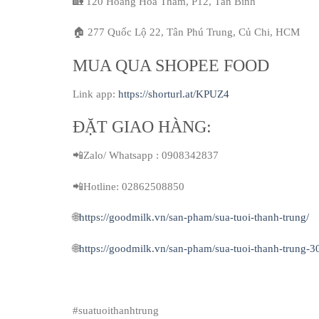
🏡 120 Hoàng Hoa Thám, P12, Tân Bình
🏠 277 Quốc Lộ 22, Tân Phú Trung, Củ Chi, HCM
MUA QUA SHOPEE FOOD
Link app:
https://shorturl.at/KPUZ4
ĐẶT GIAO HÀNG:
📲Zalo/ Whatsapp : 0908342837
📲Hotline: 02862508850
🌐
https://goodmilk.vn/san-pham/sua-tuoi-thanh-trung/
🌐
https://goodmilk.vn/san-pham/sua-tuoi-thanh-trung-
#suatuoithanhtrung