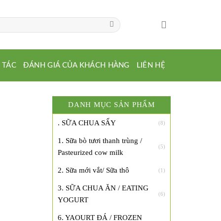
 TÁC
ĐÁNH GIÁ CỦA KHÁCH HÀNG
LIÊN HỆ
DANH MỤC SẢN PHẨM
. SỮA CHUA SẤY
(8)
1. Sữa bò tươi thanh trùng /
(5)
Pasteurized cow milk
2. Sữa mới vắt/ Sữa thô
(1)
3. SỮA CHUA ĂN / EATING
(6)
YOGURT
6. YAOURT ĐÁ / FROZEN