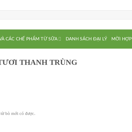
VÀ CÁC CHẾ PHẨM TỪ SỮA
DANH SÁCH ĐẠI LÝ
MỜI HỢP
 TƯƠI THANH TRÙNG
 từ bò mới có được.