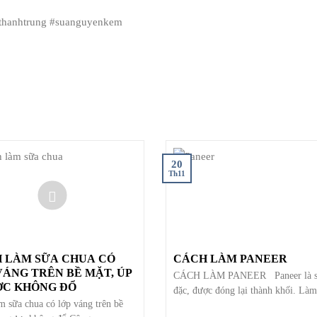
athanhtrung #suanguyenkem
20
Th11
 LÀM SỮA CHUA CÓ
CÁCH LÀM PANEER
VÁNG TRÊN BỀ MẶT, ÚP
CÁCH LÀM PANEER Paneer là s
C KHÔNG ĐỔ
đặc, được đóng lại thành khối. Làm
m sữa chua có lớp váng trên bề