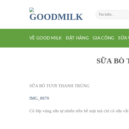
Chuyển
đến
Tìm
nội
kiếm:
dung
VỀ GOOD MILK
ĐẶT HÀNG
GIA CÔNG
SỮA 
SỮA BÒ
SỮA BÒ TƯƠI THANH TRÙNG
IMG_8870
Có lớp váng sữa tự nhiên trên bề mặt mà chỉ có sữa vắt