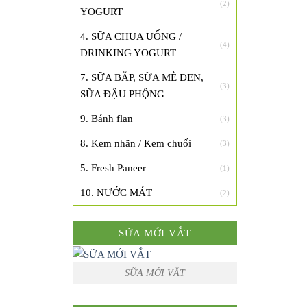
(2)
YOGURT
4. SỮA CHUA UỐNG /
(4)
DRINKING YOGURT
7. SỮA BẮP, SỮA MÈ ĐEN,
(3)
SỮA ĐẬU PHỘNG
9. Bánh flan
(3)
8. Kem nhãn / Kem chuối
(3)
5. Fresh Paneer
(1)
10. NƯỚC MÁT
(2)
SỮA MỚI VẮT
SỮA MỚI VẮT