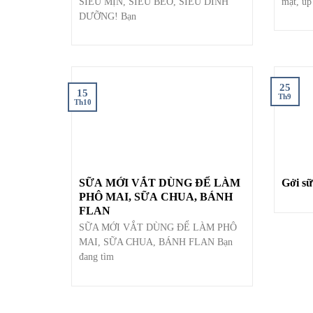
SIÊU MỊN, SIÊU BÉO, SIÊU DINH
mặt, úp
DƯỠNG! Bạn
25
15
Th9
Th10
SỮA MỚI VẮT DÙNG ĐỂ LÀM
Gởi sữ
PHÔ MAI, SỮA CHUA, BÁNH
FLAN
SỮA MỚI VẮT DÙNG ĐỂ LÀM PHÔ
MAI, SỮA CHUA, BÁNH FLAN Bạn
đang tìm