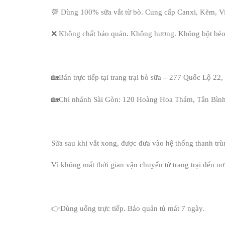
💯 Dùng 100% sữa vắt từ bò. Cung cấp Canxi, Kẽm, Vi
❌ Không chất bảo quản. Không hương. Không bột béo.
🏡Bán trực tiếp tại trang trại bò sữa – 277 Quốc Lộ 22
🏡Chi nhánh Sài Gòn: 120 Hoàng Hoa Thám, Tân Bìn
Sữa sau khi vắt xong, được đưa vào hệ thống thanh trùn
Vì không mất thời gian vận chuyển từ trang trại đến n
👉Dùng uống trực tiếp. Bảo quản tủ mát 7 ngày.