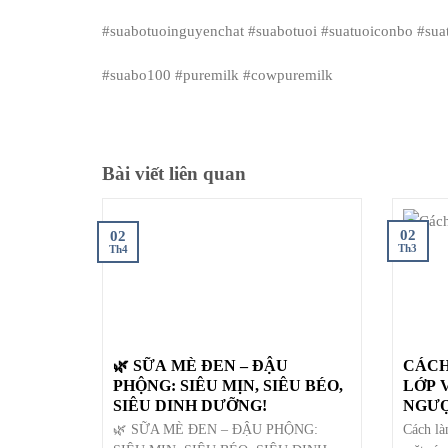
#suabotuoinguyenchat #suabotuoi #suatuoiconbo #su
#suabo100 #puremilk #cowpuremilk
Bài viết liên quan
02
02
Th3
Th4
🌿 SỮA MÈ ĐEN – ĐẬU
CÁCH
PHỘNG: SIÊU MỊN, SIÊU BÉO,
LỚP 
SIÊU DINH DƯỠNG!
NGƯỢ
🌿 SỮA MÈ ĐEN – ĐẬU PHỘNG:
Cách là