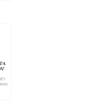
SỮA
IỆT
NHAU