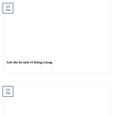
25
Th9
Gởi sữa bò tươi về Kiêng Giang
21
Th9