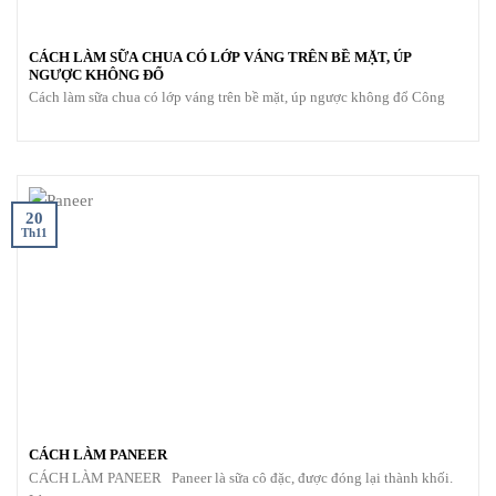
CÁCH LÀM SỮA CHUA CÓ LỚP VÁNG TRÊN BỀ MẶT, ÚP
NGƯỢC KHÔNG ĐỔ
Cách làm sữa chua có lớp váng trên bề mặt, úp ngược không đổ Công
20
Th11
CÁCH LÀM PANEER
CÁCH LÀM PANEER Paneer là sữa cô đặc, được đóng lại thành khối.