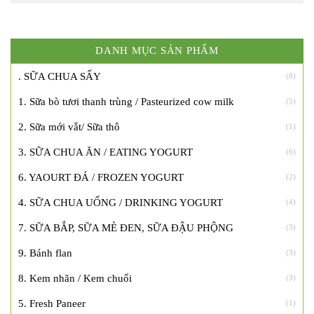
DANH MỤC SẢN PHẨM
. SỮA CHUA SẤY
(8)
1. Sữa bò tươi thanh trùng / Pasteurized cow milk
(5)
2. Sữa mới vắt/ Sữa thô
(1)
3. SỮA CHUA ĂN / EATING YOGURT
(6)
6. YAOURT ĐÁ / FROZEN YOGURT
(2)
4. SỮA CHUA UỐNG / DRINKING YOGURT
(4)
7. SỮA BẮP, SỮA MÈ ĐEN, SỮA ĐẬU PHỘNG
(3)
9. Bánh flan
(3)
8. Kem nhãn / Kem chuối
(3)
5. Fresh Paneer
(1)